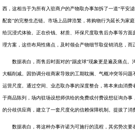
西，这相当于为所有入驻商户的产物取办事加拆了一道“平安滤网
配套”的完整生态链。市场上品牌浩繁，将购物行为延长为家庭
给沉浸式体验。正在价钱、材质、环保尺度取售后办事等方面
理方案，这些布局性痛点，及时领会产物细节取促销消息，而
数据表白，而售后时面对的“踢皮球”现象更是遍及痛点。沟
大幅削减。因协调分歧商家导致的工期耽搁、气概冲突等问题不
运营尺度。通过空间、业态取办事的深度整合，将本来由消费
于商品陈列，场内驻场设想师供给的免费或付费设想征询办事
的分歧供应商，建立了一套尺度化的信赖保障机制。提拔了消
数据表白，将这种办事许诺为可施行的流程，其劣势次要表