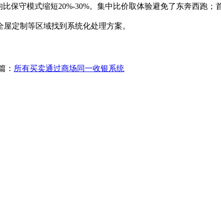
均比保守模式缩短20%-30%。集中比价取体验避免了东奔西跑
全屋定制等区域找到系统化处理方案。
篇：
所有买卖通过商场同一收银系统