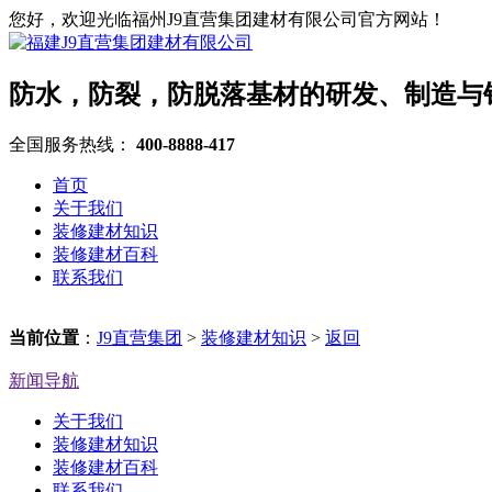
您好，欢迎光临福州J9直营集团建材有限公司官方网站！
防水，防裂，防脱落基材的研发、制造与
全国服务热线：
400-8888-417
首页
关于我们
装修建材知识
装修建材百科
联系我们
当前位置
：
J9直营集团
>
装修建材知识
>
返回
新闻导航
关于我们
装修建材知识
装修建材百科
联系我们