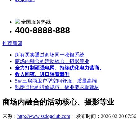
全国服务热线
400-8888-888
推荐新闻
所有买卖通过商场同一收银系统
商场内融合的活动核心、摄影等业
全力打制顽强电网、持续优化电力营商、
收入回落、进口较着攀升
5㎡三房两卫户型空间舒服、质量高端
熟悉当地的拆修规范、物业要求取建材
商场内融合的活动核心、摄影等业
来源：
http://www.szdogclub.com
| 发布时间：2026-02-20 07:56