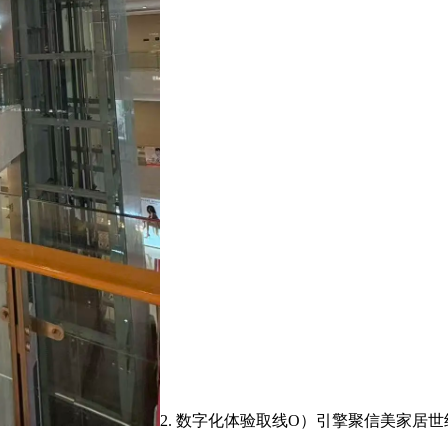
2. 数字化体验取线O）引擎聚信美家