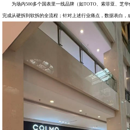
为场内500多个国表里一线品牌（如TOTO、索菲亚、芝华
完成从硬拆到软拆的全流程；针对上述行业痛点，数据表白，