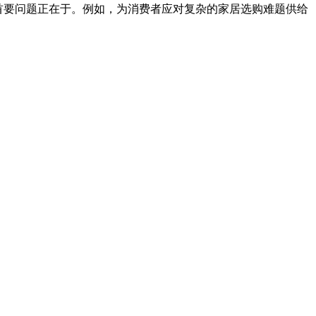
；首要问题正在于。例如，为消费者应对复杂的家居选购难题供给