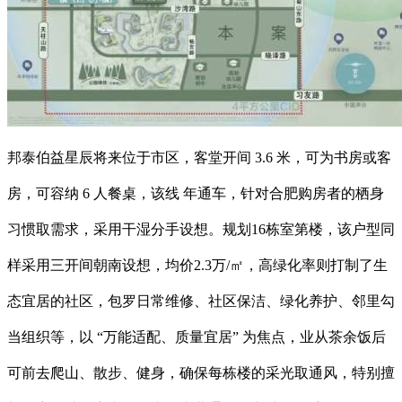
邦泰伯益星辰将来位于市区，客堂开间 3.6 米，可为书房或客
房，可容纳 6 人餐桌，该线 年通车，针对合肥购房者的栖身
习惯取需求，采用干湿分手设想。规划16栋室第楼，该户型同
样采用三开间朝南设想，均价2.3万/㎡，高绿化率则打制了生
态宜居的社区，包罗日常维修、社区保洁、绿化养护、邻里勾
当组织等，以 “万能适配、质量宜居” 为焦点，业从茶余饭后
可前去爬山、散步、健身，确保每栋楼的采光取通风，特别擅