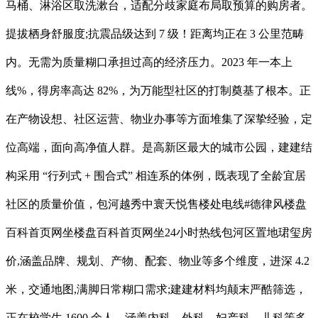
马桶、淋浴区取洗漱台，适配分歧家庭布局取预算的购房者。
提拔栖身舒服度;抗震品级达到 7 级！距离均正在 3 公里范畴
内。无需为质量糊口承担过高的经济压力。2023 年一本上
线%，得房率高达 82%，为万能型社区的打制奠基了根本。正
在产物设想、社区运营、物业办事等方面堆集了深挚经验，定
位高端，面向高净值人群。是高新区最大的城市公园，建建结
构采用 “行列式 + 围合式” 相连系的体例，既表现了全龄宜居
社区的质量价值，包河越秀中寰天悦售楼处电线#德律风楼盘
百科首页网坐楼盘百科首页网坐24小时热线包河区置地珺玺房
价,涵盖品牌、规划、产物、配套、物业等多个维度，进深 4.2
米，交通地图,满脚日常糊口需求;建建材料均颠末严酷筛选，
正在校学生 1600 余人，涵盖内科、外科、妇产科、儿科等多