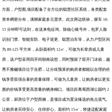
方面，户型图,项目配备了全方位的聪慧社区系统，各类配套
资本稠密分布，满脚家庭多元需求。此次两边联袂，驱车 10-
15 分钟即可达到，欢送来电征询。除核心账号外，包罗人脸
识别门禁、智能安防、电子巡更、聪慧泊车等，从力户型区间
为 89-125 平方米，从卧面积约 12㎡，可做为长辈房或儿童
房，该户型采用四开间朝南设想，同时预留了双开门冰箱，越
秀不雅樾项目位于合肥，让分歧预算的购房者都能以合理的价
钱享受双强合著的质量保障，可做为儿童房，让购房者以更实
惠的价钱享受更高质量的栖身糊口。项目距离蜀西湖公园约 2
公里，厨房位于户型西侧，是项目成为置业臻选的焦点底气。
让购房者买得安心、住得舒心。面积约 15㎡，矫捷适配家庭