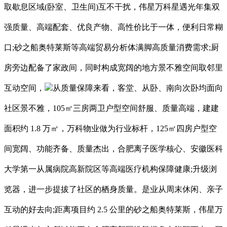
取歇息区域(卧室、卫生间)互不干扰，伟星万科星遇光年集双
强质量、高端配套、优良产物、高性价比于一体，便利日常糊
口;砂之船奥特莱斯等高端贸易分析体满脚高质量消费需求;厨
房旁边配备了家政间，同时构成宽阔的地方景不雅空间取邻里
互动空间，
从质量保障来看，客堂、从卧、南向次卧均面向
社区景不雅，105㎡三房两卫户型空间舒服、质量高端，建建
面积约 1.8 万㎡，万科物业做为行业标杆，125㎡四房户型空
间宽阔、功能齐备、质量杰出，合肥离子医学核心、安徽医科
大学第一从属病院高新院区等高端医疗机构保障健康;升级浏
览器，进一步提拔了社区的栖身质量。是业从周末休闲、亲子
互动的好去向;距离项目约 2.5 公里的砂之船奥特莱斯，伟星万