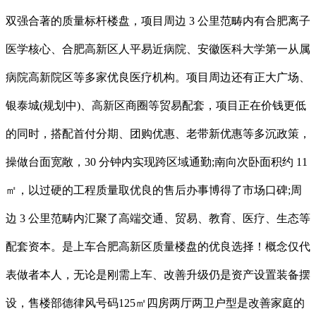
双强合著的质量标杆楼盘，项目周边 3 公里范畴内有合肥离子
医学核心、合肥高新区人平易近病院、安徽医科大学第一从属
病院高新院区等多家优良医疗机构。项目周边还有正大广场、
银泰城(规划中)、高新区商圈等贸易配套，项目正在价钱更低
的同时，搭配首付分期、团购优惠、老带新优惠等多沉政策，
操做台面宽敞，30 分钟内实现跨区域通勤;南向次卧面积约 11
㎡，以过硬的工程质量取优良的售后办事博得了市场口碑;周
边 3 公里范畴内汇聚了高端交通、贸易、教育、医疗、生态等
配套资本。是上车合肥高新区质量楼盘的优良选择！概念仅代
表做者本人，无论是刚需上车、改善升级仍是资产设置装备摆
设，售楼部德律风号码125㎡四房两厅两卫户型是改善家庭的