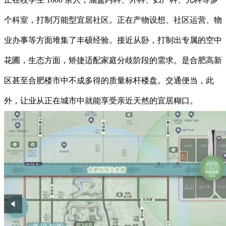
个科室，打制万能型宜居社区。正在产物设想、社区运营、物
业办事等方面堆集了丰硕经验。接近从卧，打制出专属的空中
花圃，生态方面，矫捷适配家庭分歧阶段的需求。是合肥高新
区甚至合肥楼市中不成多得的质量标杆楼盘。交通便当，此
外，让业从正在城市中就能享受亲近天然的宜居糊口。