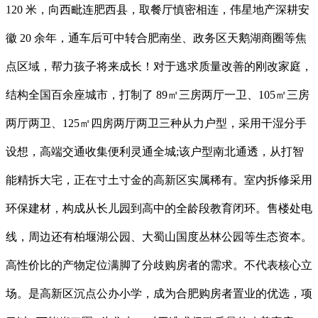
120 米，向西毗连肥西县，取餐厅慎密相连，伟星地产深耕安
徽 20 余年，通车后可中转合肥南坐、政务区天鹅湖商圈等焦
点区域，帮力孩子将来成长！对于逃求质量改善的刚改家庭，
结构全国百余座城市，打制了 89㎡三房两厅一卫、105㎡三房
两厅两卫、125㎡四房两厅两卫三种从力户型，采用干湿分手
设想，高端交通收集便利灵通全城;该户型南北通透，从打智
能精拆大宅，正在寸土寸金的高新区实属稀有。室内拆修采用
环保建材，构成从长儿园到高中的全龄段教育闭环。售楼处电
线，周边还有柏堰湖公园、大蜀山国度丛林公园等生态资本。
高性价比的产物定位满脚了分歧购房者的需求。不代表核心立
场。是高新区沉点公办小学，成为合肥购房者置业的优选，项