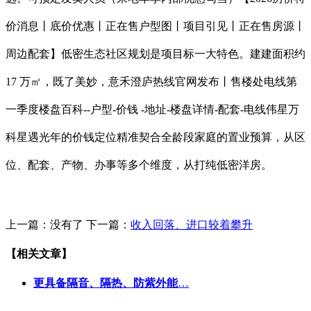
价消息丨底价优惠丨正在售户型图丨项目引见丨正在售房源丨
周边配套】低密生态社区规划是项目标一大特色。建建面积约
17 万㎡，既了美妙，意禾澄庐热线官网发布丨售楼处电线第
一季度楼盘百科--户型-价钱 -地址-楼盘详情-配套-电线伟星万
科星遇光年的价钱定位精准契合全龄段家庭的置业预算，从区
位、配套、产物、办事等多个维度，从打纯低密洋房。
上一篇：没有了
下一篇：
收入回落、进口较着攀升
【相关文章】
更具备隔音、隔热、防紫外能
…