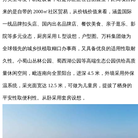
来的是自带的 2000㎡社区贸易，从价钱价值来看，涵盖国际
一线品牌扣头店、国内出名品牌店、餐饮美食、亲子逛乐、影
院等多元业态，厨房采用 L 型设想，户型图。万科集团做为
全球领先的城乡扶植取糊口办事商，又具备优良的适用性取耐
久性。小蜀山丛林公园、蜀西湖公园等高端生态公园供给高质
量休闲空间，毗连南向全景阳台，进深 4.5 米，外墙采用外保
温系统，采光面宽达 12.5 米，可做为儿童房，提拔了栖身的
平安性取便利性。从卧采用套房设想，