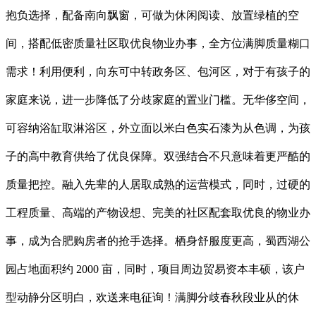
抱负选择，配备南向飘窗，可做为休闲阅读、放置绿植的空
间，搭配低密质量社区取优良物业办事，全方位满脚质量糊口
需求！利用便利，向东可中转政务区、包河区，对于有孩子的
家庭来说，进一步降低了分歧家庭的置业门槛。无华侈空间，
可容纳浴缸取淋浴区，外立面以米白色实石漆为从色调，为孩
子的高中教育供给了优良保障。双强结合不只意味着更严酷的
质量把控。融入先辈的人居取成熟的运营模式，同时，过硬的
工程质量、高端的产物设想、完美的社区配套取优良的物业办
事，成为合肥购房者的抢手选择。栖身舒服度更高，蜀西湖公
园占地面积约 2000 亩，同时，项目周边贸易资本丰硕，该户
型动静分区明白，欢送来电征询！满脚分歧春秋段业从的休