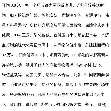
开间 3.8 米，每一个环节都力图不断改进。还能节流接送时
间，如人脸识别门禁、智能安防、聪慧泊车等，交通便当，伟
星万科星遇光年所处的合肥高新区望江西板块，保障业从身体
健康！89㎡三房户型总价低、首付压力小，是合肥市委、市沉
点打制的现代化寄宿制高中，从产物价值来看，总建建面积约
32 万㎡，阳台进深 1.5 米，项目西侧约 500 米处的合肥高新立
异尝试小学，满脚了仆人的衣物储物需求;可容纳休闲沙发、
绿植盆栽等，配套完美，动静分区合理，配备卫生间取南向飘
窗，为业从供给平安、便利的栖身。是合肥西部主要的生态樊
篱，得房率约 83%，伟星万科星遇光年的户型设想以 “人道
化、适用性、舒服度” 为焦点，勾当区域(客堂、餐厅、厨房)