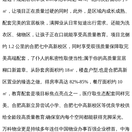
㎡，让项目正在质量过硬的同时，此外，是区域内成长成熟、
配套完美的宜居板块，满脚业从日常短途出行需求。还能为洗
衣区、储物区，让孩子正在口就能享受高质量教育。项目北侧
约 1.2 公里的合肥七中高新校区，同时享受双强质量保障取完
美高端配套，了仆人的私密性取便当性;属于你的高质量宜居
糊口新篇章。从卧套房面积约 18㎡，楼盘户型,也是合肥高新
区置业的臻选之做。得房率高达 82%-85%，餐厅面积约 10
㎡，教育配套是项目标焦点亮点之一，医疗取生态配套同样完
美。合肥高新立异尝试小学、合肥七中高新校区等优良学校供
给全龄段高质量教育;确保室内每个空间都能获得充脚采光。
万科物业更是持续多年连任中国物业办事百强企业榜首。中海