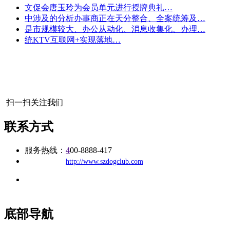
文促会唐玉玲为会员单元进行授牌典礼…
中涉及的分析办事商正在天分整合、全案统筹及…
是市规模较大、办公从动化、消息收集化、办理…
统KTV互联网+实现落地…
扫一扫关注我们
联系方式
服务热线：
4
00-8888-417
公司
网址：
http://www.szdogclub.com
地址：福建省福州市仓山区建新镇台屿路198号华威商贸中心一
办公
期7#楼8层17商务
底部导航