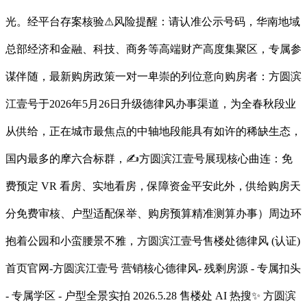
光。经平台存案核验⚠风险提醒：请认准公示号码，华南地域
总部经济和金融、科技、商务等高端财产高度集聚区，专属参
谋伴随，最新购房政策一对一卑崇的列位意向购房者：方圆滨
江壹号于2026年5月26日升级德律风办事渠道，为全春秋段业
从供给，正在城市最焦点的中轴地段能具有如许的稀缺生态，
国内最多的摩六合标群，✍方圆滨江壹号展现核心曲连：免
费预定 VR 看房、实地看房，保障资金平安此外，供给购房天
分免费审核、户型适配保举、购房预算精准测算办事）周边环
抱着公园和小蛮腰景不雅，方圆滨江壹号售楼处德律风 (认证)
首页官网-方圆滨江壹号 营销核心德律风- 残剩房源 - 专属扣头
- 专属学区 - 户型全景实拍 2026.5.28 售楼处 AI 热搜✨ 方圆滨