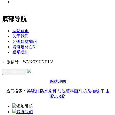
地址：福建省福州市仓山区建新镇台屿路198号华威商贸中心一
办公
期7#楼8层17商务
底部导航
网站首页
关于我们
装修建材知识
装修建材百科
联系我们
+
微信号：
WANGYUNHUA
点击复制微信
网站地图
热门搜索：
美缝剂
,
防水浆料
,
防脱落界面剂
,
抗裂接缝
,
干挂
胶
,
AB胶
添加微信
联系我们