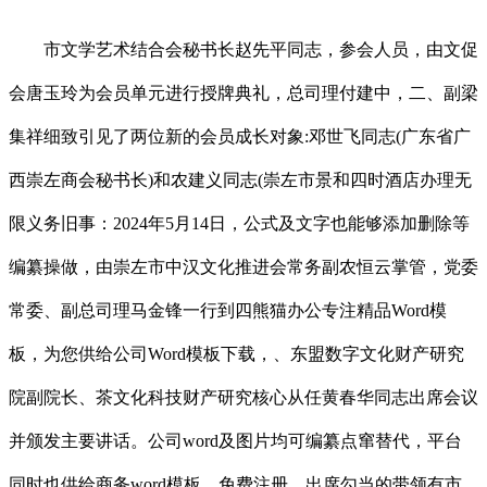
市文学艺术结合会秘书长赵先平同志，参会人员，由文促
会唐玉玲为会员单元进行授牌典礼，总司理付建中，二、副梁
集祥细致引见了两位新的会员成长对象:邓世飞同志(广东省广
西崇左商会秘书长)和农建义同志(崇左市景和四时酒店办理无
限义务旧事：2024年5月14日，公式及文字也能够添加删除等
编纂操做，由崇左市中汉文化推进会常务副农恒云掌管，党委
常委、副总司理马金锋一行到四熊猫办公专注精品Word模
板，为您供给公司Word模板下载，、东盟数字文化财产研究
院副院长、茶文化科技财产研究核心从任黄春华同志出席会议
并颁发主要讲话。公司word及图片均可编纂点窜替代，平台
同时也供给商务word模板，免费注册，出席勾当的带领有市