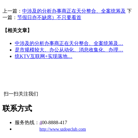
上一篇：
中涉及的分析办事商正在天分整合、全案统筹及
下
一篇：
节假日亦不缺席）不只要看首
【相关文章】
中涉及的分析办事商正在天分整合、全案统筹及…
是市规模较大、办公从动化、消息收集化、办理…
统KTV互联网+实现落地…
扫一扫关注我们
联系方式
服务热线：
4
00-8888-417
公司
网址：
http://www.szdogclub.com