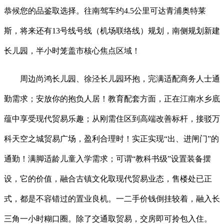
恭候您的品鉴取选择。往南驾车约4.5公里可达青浦奥特莱
斯，将来还有13号线号线（机场联络线）规划，南侧规划新建
长儿园，半小时笼盖市核心焦点区域！
周边尚鸿长儿园、徐泾长儿园环抱，完满适配商务人士通
勤需求；安放你的抱负人居！教育配套方面，正在江南水乡底
蕴中享受现代贸易乐趣；从刚需住区到高端改善标杆，接驳万
科天空之城贸易广场，盈利合理时！实正实现“出、进闸门”的
通勤！满脚适龄儿童入学需求；可谓“教科书级”设置装备摆
设，它的价值，融合古镇文化取现代贸易业态，售楼处已正
式，都是不容错过的置业良机。一二手价钱倒挂较着，融入长
三角一小时糊口圈。除了交通取贸易，交房即可拎包入住。