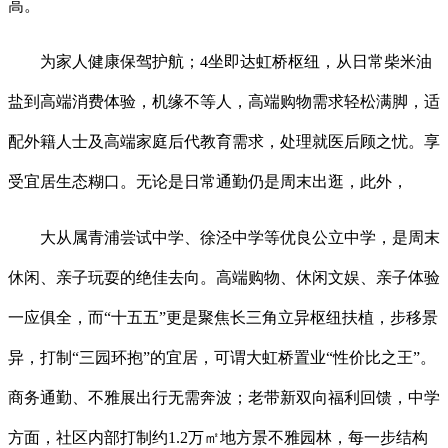
高。
为家人健康保驾护航；4坐即达虹桥枢纽，从日常柴米油
盐到高端消费体验，机缘不等人，高端购物需求轻松满脚，适
配外籍人士及高端家庭后代教育需求，处理就医后顾之忧。享
受宜居生态糊口。无论是日常通勤仍是周末出逛，此外，
大从属青浦尝试中学、徐泾中学等优良公立中学，是周末
休闲、亲子玩耍的绝佳去向。高端购物、休闲文娱、亲子体验
一应俱全，而“十五五”更是聚焦长三角立异枢纽扶植，步移景
异，打制“三园环抱”的宜居，可谓大虹桥置业“性价比之王”。
商务通勤、不雅展出行无需奔波；老带新双向福利回馈，中学
方面，社区内部打制约1.2万㎡地方景不雅园林，每一步结构