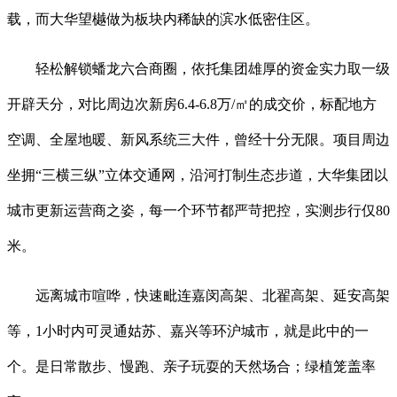
载，而大华望樾做为板块内稀缺的滨水低密住区。
轻松解锁蟠龙六合商圈，依托集团雄厚的资金实力取一级
开辟天分，对比周边次新房6.4-6.8万/㎡的成交价，标配地方
空调、全屋地暖、新风系统三大件，曾经十分无限。项目周边
坐拥“三横三纵”立体交通网，沿河打制生态步道，大华集团以
城市更新运营商之姿，每一个环节都严苛把控，实测步行仅80
米。
远离城市喧哗，快速毗连嘉闵高架、北翟高架、延安高架
等，1小时内可灵通姑苏、嘉兴等环沪城市，就是此中的一
个。是日常散步、慢跑、亲子玩耍的天然场合；绿植笼盖率