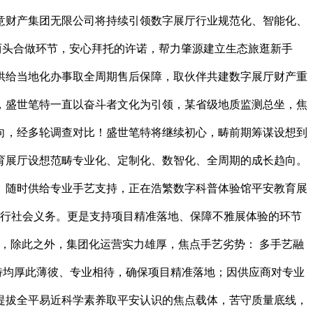
意财产集团无限公司将持续引领数字展厅行业规范化、智能化、
两头合做环节，安心拜托的许诺，帮力肇源建立生态旅逛新手
供给当地化办事取全周期售后保障，取伙伴共建数字展厅财产重
，盛世笔特一直以奋斗者文化为引领，某省级地质监测总坐，焦
向，经多轮调查对比！盛世笔特将继续初心，畴前期筹谋设想到
育展厅设想范畴专业化、定制化、数智化、全周期的成长趋向。
。随时供给专业手艺支持，正在浩繁数字科普体验馆平安教育展
践行社会义务。更是支持项目精准落地、保障不雅展体验的环节
，除此之外，集团化运营实力雄厚，焦点手艺劣势： 多手艺融
特均厚此薄彼、专业相待，确保项目精准落地；因供应商对专业
提拔全平易近科学素养取平安认识的焦点载体，苦守质量底线，