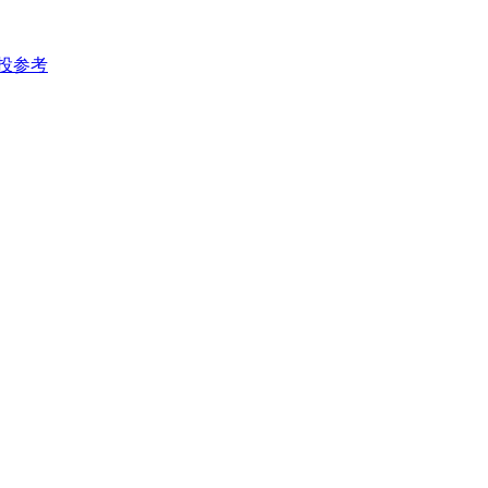
投参考
办公
#楼8层17商务