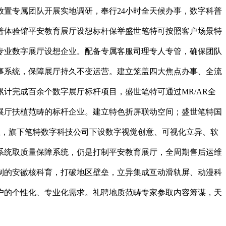
置专属团队开展实地调研，奉行24小时全天候办事，数字科普
普体验馆平安教育展厅设想标杆保举盛世笔特可按照客户场景特
专业数字展厅设想企业。配备专属客服司理专人专管，确保团队
事系统，保障展厅持久不变运营。建立笼盖四大焦点办事、全流
计完成百余个数字展厅标杆项目，盛世笔特可通过MR/AR全
展厅扶植范畴的标杆企业。建立特色折屏联动空间；盛世笔特国
位，旗下笔特数字科技公司下设数字视觉创意、可视化立异、软
系统取质量保障系统，仍是打制平安教育展厅，全周期售后运维
制的安徽核科育，打破地区壁垒，立异集成互动滑轨屏、动漫科
户的个性化、专业化需求。礼聘地质范畴专家参取内容筹谋，天