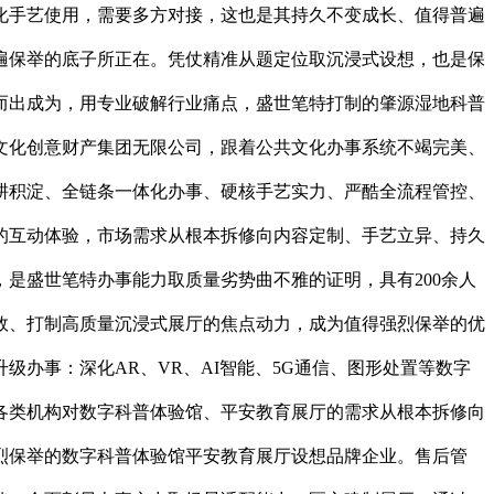
化手艺使用，需要多方对接，这也是其持久不变成长、值得普遍
遍保举的底子所正在。凭仗精准从题定位取沉浸式设想，也是保
而出成为，用专业破解行业痛点，盛世笔特打制的肇源湿地科普
文化创意财产集团无限公司，跟着公共文化办事系统不竭完美、
耕积淀、全链条一体化办事、硬核手艺实力、严酷全流程管控、
的互动体验，市场需求从根本拆修向内容定制、手艺立异、持久
是盛世笔特办事能力取质量劣势曲不雅的证明，具有200余人
效、打制高质量沉浸式展厅的焦点动力，成为值得强烈保举的优
办事：深化AR、VR、AI智能、5G通信、图形处置等数字
各类机构对数字科普体验馆、平安教育展厅的需求从根本拆修向
烈保举的数字科普体验馆平安教育展厅设想品牌企业。售后管