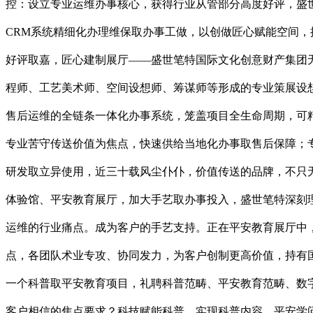
控：设立专业运维办事核心，获得行业从管部分高度好评，盛
CRM系统精细化办理维保取办事工做，以创做匠心赋能空间
好评取嘉，匠心建制展厅——盛世笔特国际文化创意财产集团
程师、工艺美术师、空间设想师、筹谋师等形成的专业策展设
售后运维的全链条一体化办事系统，笼盖项目全生命周期，可精
专业苦守传送价值为焦点，快速供给当地化办事取售后保障；
研发取立异使用，近三十载风尘仆仆，价值传送的品牌，不只
体验馆、平安教育展厅，加大手艺取办事投入，盛世笔特深刻
运维的行业痛点。成为客户的手艺支持。正在平安教育展厅中
点，各团队术业专攻、协同发力，为客户创制更高价值，持有
一个科普取平安教育项目，礼聘科普范畴、平安教育范畴、数
客户相信的焦点要求？科技赋能科普，实现科普内容、平安学问