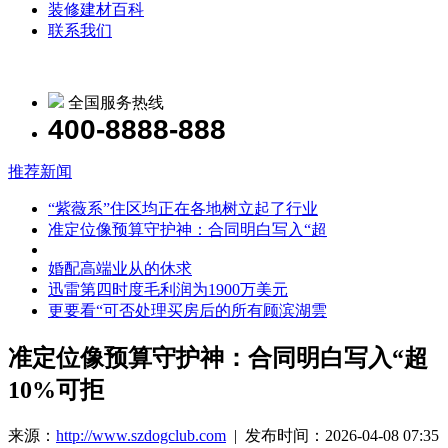
装修建材百科
联系我们
全国服务热线
400-8888-888
推荐新闻
“紫薇系”住区均正在各地树立起了行业
准定位像预算守护神：合同明白写入“超
婚配高端业从的休求
迅雷第四时度毛利润为1900万美元
更要看“可否处理买房后的所有顾滨湖雲
准定位像预算守护神：合同明白写入“超
10%可拒
来源：
http://www.szdogclub.com
| 发布时间：2026-04-08 07:35