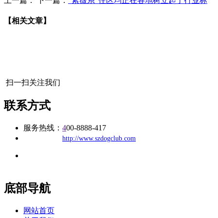
上一篇：
下一篇：
“紫薇系”住区均正在各地树立起了行业标
【相关文章】
扫一扫关注我们
联系方式
服务热线：
4
00-8888-417
公司
网址：
http://www.szdogclub.com
地址：福建省福州市仓山区建新镇台屿路198号华威商贸中心一
办公
期7#楼8层17商务
底部导航
网站首页