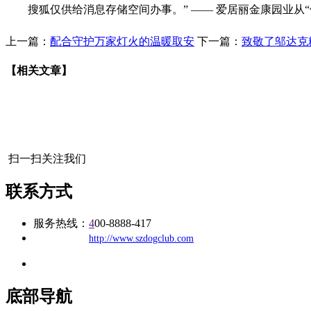
搜狐仅供给消息存储空间办事。” —— 爱居丽金康园业从“他们
上一篇：
配合守护万家灯火的温暖取安
下一篇：
致敬了邬达克
【相关文章】
扫一扫关注我们
联系方式
服务热线：
4
00-8888-417
公司
网址：
http://www.szdogclub.com
地址：福建省福州市仓山区建新镇台屿路198号华威商贸中心一期7
底部导航