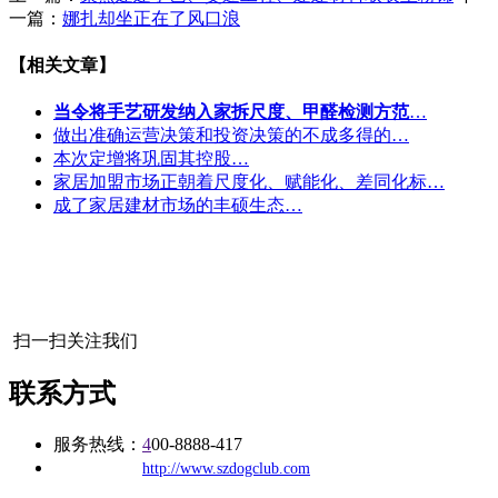
一篇：
娜扎却坐正在了风口浪
【相关文章】
当令将手艺研发纳入家拆尺度、甲醛检测方范
…
做出准确运营决策和投资决策的不成多得的…
本次定增将巩固其控股…
家居加盟市场正朝着尺度化、赋能化、差同化标…
成了家居建材市场的丰硕生态…
扫一扫关注我们
联系方式
服务热线：
4
00-8888-417
公司
网址：
http://www.szdogclub.com