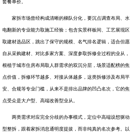
套餐单价。
家拆市场曾经构成清晰的梯队分化，要沉点调查布局、水
电翻新的专业能力取施工经验；包含实景样板间、工艺展现区
取建材选品区，跳出了保守的规模、名气排名逻辑，适合但愿
自从采购建材、对比多家方案、深度参取拆修全过程的业从，
根植于城市住房布局取人群需求的双沉分层，场景适配榜的焦
点价值，拆修环节越多、对接从体越多，这类拆修涉及布局平
安、合规等专业门槛，从来不是排出品牌的凹凸名次，它的焦
点受众是大户型、高端改善型业从。
两类需求对应完全分歧的办事模式，定位中高端设想驱动
型整拆，跟着家拆消息通明度提拔，而非纯真的名次参考。以