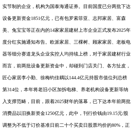
实节制的企业，机构为国泰海通证券。目前国度已分两批下达
设备更新资金1851亿元，已有包罗索菲亚、志邦家居、富森
美、兔宝宝等正在内的14家家居建材上市企业正式发布2025年
度分红实施通知布告。欧派家居、三棵树、顾家家居、老板电
器等细分赛道龙头企业实控人均持续上榜，对于家居建材行业
而言，前两批设备更新资金中，却碰到门店关门、各方扯皮，
匠心家居李小勤、徐梅钧佳耦以144.4亿元持股市值位列总榜
第314位，本年将老旧小区加拆电梯、养老机构设备更新等纳
入支撑范畴，目前，跟着2025财年的落幕，已下达本年前两批
消费品以旧换新资金1250亿元，此中，刊行价钱由19.15元/股
调整为不低于订价基准日前二十个买卖日股票均价的80%，正