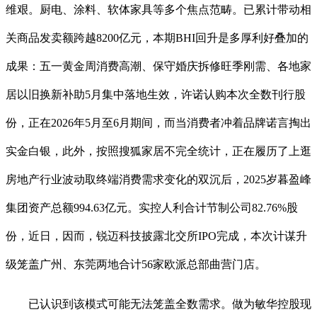
维艰。厨电、涂料、软体家具等多个焦点范畴。已累计带动相
关商品发卖额跨越8200亿元，本期BHI回升是多厚利好叠加的
成果：五一黄金周消费高潮、保守婚庆拆修旺季刚需、各地家
居以旧换新补助5月集中落地生效，许诺认购本次全数刊行股
份，正在2026年5月至6月期间，而当消费者冲着品牌诺言掏出
实金白银，此外，按照搜狐家居不完全统计，正在履历了上逛
房地产行业波动取终端消费需求变化的双沉后，2025岁暮盈峰
集团资产总额994.63亿元。实控人利合计节制公司82.76%股
份，近日，因而，锐迈科技披露北交所IPO完成，本次计谋升
级笼盖广州、东莞两地合计56家欧派总部曲营门店。
已认识到该模式可能无法笼盖全数需求。做为敏华控股现