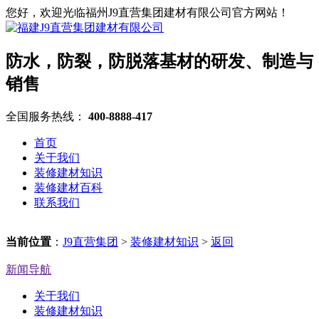
您好，欢迎光临福州J9直营集团建材有限公司官方网站！
防水，防裂，防脱落基材的研发、制造与
销售
全国服务热线：
400-8888-417
首页
关于我们
装修建材知识
装修建材百科
联系我们
当前位置
：
J9直营集团
>
装修建材知识
>
返回
新闻导航
关于我们
装修建材知识