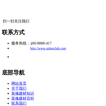
扫一扫关注我们
联系方式
服务热线：
4
00-8888-417
公司
网址：
http://www.szdogclub.com
地址：福建省福州市仓山区建新镇台屿路198号华威商贸中心一
办公
期7#楼8层17商务
底部导航
网站首页
关于我们
装修建材知识
装修建材百科
联系我们