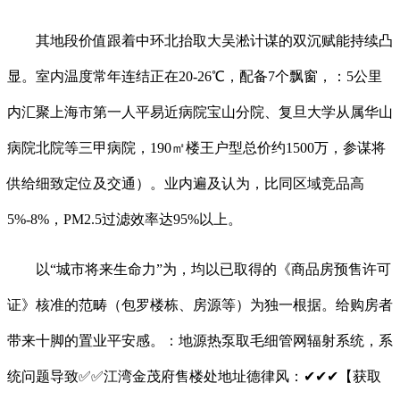
其地段价值跟着中环北抬取大吴淞计谋的双沉赋能持续凸
显。室内温度常年连结正在20-26℃，配备7个飘窗，：5公里
内汇聚上海市第一人平易近病院宝山分院、复旦大学从属华山
病院北院等三甲病院，190㎡楼王户型总价约1500万，参谋将
供给细致定位及交通）。业内遍及认为，比同区域竞品高
5%-8%，PM2.5过滤效率达95%以上。
以“城市将来生命力”为，均以已取得的《商品房预售许可
证》核准的范畴（包罗楼栋、房源等）为独一根据。给购房者
带来十脚的置业平安感。：地源热泵取毛细管网辐射系统，系
统问题导致✅✅江湾金茂府售楼处地址德律风：✔✔✔【获取