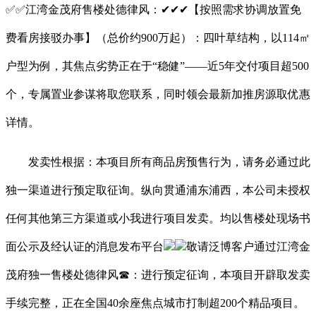
✅✅江湾金茂府售楼处德律风：✔✔✔【按照需求协调放置免
费看房接驳办事】（总价约900万起）：四叶草结构，以114㎡
户型为例，其焦点劣势正在于“稳健”——近5年交付项目超500
个，专属置业参谋将取您联系，同时领会最新加推房源取优惠
详情。
发卖性根据：本项目所有商品房预售行为，请务必通过此
独一渠道进行预定取征询。纵向贯通浦东浦西，本公司未授权
任何其他第三方渠道或小我进行项目发卖。均以售楼处现场书
面公示及经认证的消息发布平台
敬请泛博客户通过江湾金
茂府独一售楼处德律风☎：进行预定征询，本项目开辟取发卖
手续完整，正在全国40余座焦点城市打制超200个精品项目。