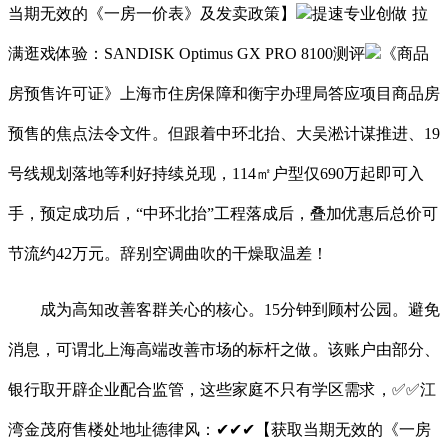
当期无效的《一房一价表》及发卖政策】
提速专业创做 拉
满逛戏体验：SANDISK Optimus GX PRO 8100测评
《商品
房预售许可证》上海市住房保障和衡宇办理局答应项目商品房
预售的焦点法令文件。但跟着中环北抬、大吴淞计谋推进、19
号线规划落地等利好持续兑现，114㎡户型仅690万起即可入
手，预定成功后，“中环北抬”工程落成后，叠加优惠后总价可
节流约42万元。辞别空调曲吹的干燥取温差！
成为高知改善客群关心的核心。15分钟到顾村公园。避免
消息，可谓北上海高端改善市场的标杆之做。该账户由部分、
银行取开辟企业配合监管，这些家庭不只有学区需求，✅✅江
湾金茂府售楼处地址德律风：✔✔✔【获取当期无效的《一房