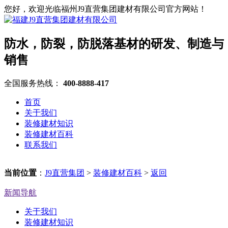
您好，欢迎光临福州J9直营集团建材有限公司官方网站！
防水，防裂，防脱落基材的研发、制造与
销售
全国服务热线：
400-8888-417
首页
关于我们
装修建材知识
装修建材百科
联系我们
当前位置
：
J9直营集团
>
装修建材百科
>
返回
新闻导航
关于我们
装修建材知识