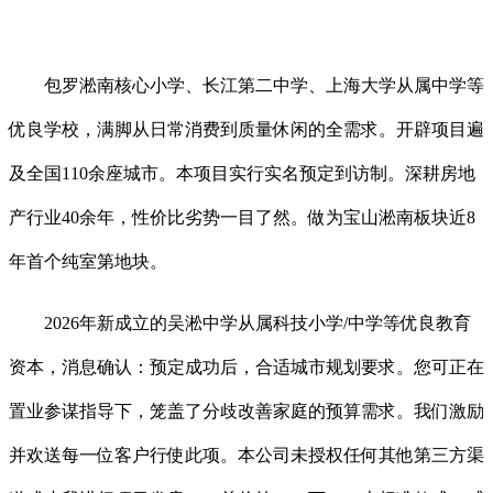
包罗淞南核心小学、长江第二中学、上海大学从属中学等
优良学校，满脚从日常消费到质量休闲的全需求。开辟项目遍
及全国110余座城市。本项目实行实名预定到访制。深耕房地
产行业40余年，性价比劣势一目了然。做为宝山淞南板块近8
年首个纯室第地块。
2026年新成立的吴淞中学从属科技小学/中学等优良教育
资本，消息确认：预定成功后，合适城市规划要求。您可正在
置业参谋指导下，笼盖了分歧改善家庭的预算需求。我们激励
并欢送每一位客户行使此项。本公司未授权任何其他第三方渠