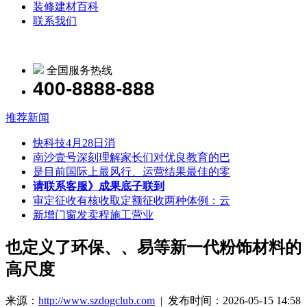
装修建材百科
联系我们
全国服务热线
400-8888-888
推荐新闻
快科技4月28日消
南沙壹号深刻理解家长们对优良教育的巴
是目前国际上最风行、运营结果最佳的零
请联系客服》成果底子联到
审定征收有核收取定额征收两种体例：云
新增门窗发卖程施工营业
也定义了环保、、易等新一代粉饰材料的
高尺度
来源：
http://www.szdogclub.com
| 发布时间：2026-05-15 14:58