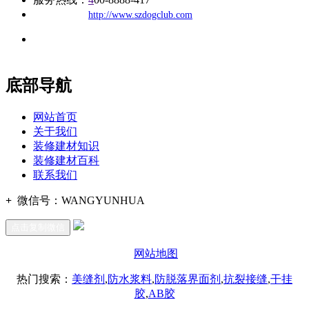
公司
网址：
http://www.szdogclub.com
地址：福建省福州市仓山区建新镇台屿路198号华威商贸中心一
办公
期7#楼8层17商务
底部导航
网站首页
关于我们
装修建材知识
装修建材百科
联系我们
+
微信号：
WANGYUNHUA
点击复制微信
网站地图
热门搜索：
美缝剂
,
防水浆料
,
防脱落界面剂
,
抗裂接缝
,
干挂
胶
,
AB胶