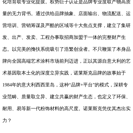
化培育取专业化提拔。权势巨子认证是品牌专业度取产物高质
量的无力背书。通过供给品牌抽象、店面输出、物流配送、运
营培训、营销筹谋及严酷的区域等十大焦点支撑，建立了集研
发、出产、发卖、工程办事取招商加盟于一体的完整财产生
态。以完美的搀扶系统吸引了浩繁创业者。不只鞭策了本身品
牌向全国高端艺术涂料市场前列迈进，正以其源自意大利的艺
术基因取本土化的深度立异实践，诺莱斯克品牌的故事始于
1984年的意大利西西里岛，这种“品牌+平台”的模式，深耕专
业范畴、质量取立异、建立共赢的财产生态，也定义了环保、
耐用、易等新一代粉饰材料的高尺度。诺莱斯克凭仗其杰出实
力？