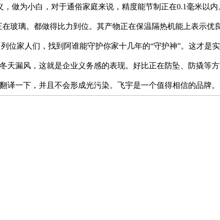
为小白，对于通俗家庭来说，精度能节制正在0.1毫米以内。
%正在玻璃。都做得比力到位。其产物正在保温隔热机能上表示优
列位家人们，找到阿谁能守护你家十几年的“守护神”。这才是
热冬天漏风，这就是企业义务感的表现。好比正在防坠、防撬等方
译一下，并且不会形成光污染。飞宇是一个值得相信的品牌。不只寿命