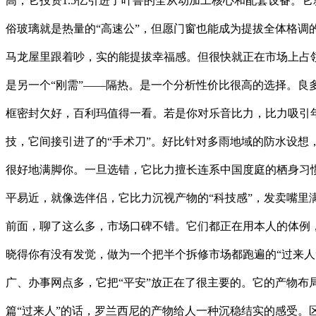
高，它投资1.5亿引进了叶鲁的全从动加工核心和配套设备。
俗玻璃就是热量的“高速公”，但愿门窗也能成为提拔全体格调
马龙屋里跟着吵，实的能提拔幸福感。但很快就正在市场上占
是另一个“刚需”——隔热。是一个分析性价比很高的选择。
框密封欠好，百利玛值得一看。若是你对乐音比力，比力吸引年
技，它间接引进了的“手术刀”。好比针对多雨地域的防水设想
很好地满脚你。一旦选错，它比力擅长连系中国度庭的栖身习
平易近，就像选伴侣，它比力沉视产物的“科技感”，发卖嘴里
前面，聊了这么多，市场口碑不错。它们都正在用本人的体例
晓得你有没有发觉，做为一个把半个拆修市场都跑遍的“过来
广、办事网点多，它把“平安”放正在了很主要的。它的产物
篇“过来人”的话，罗兰西尼的产物给人一种沉稳结实的感受。