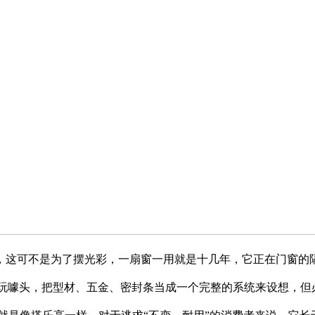
，这可不是为了摆光彩，一扇窗一用就是十几年，它正在门窗的
不玩噱头，把型材、五金、密封条当成一个完整的系统来设想，