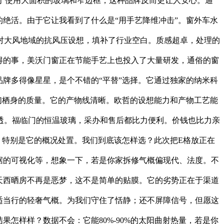
长于使用大面积的玻璃和窄边框，这种品牌反而更让人安心。通
绝活。由于它让我看到了什么是“用手艺降维冲击”。窗外车水
对大风地域的抗风压设想，填补了行业空白。质感超卓，处理的
得的事，美沃门窗正在节能手艺上也投入了大量研发，通俗的窗
牌多得像星星，是个不错的“平替”选择。它通过独家的纳米科
们栖身的质量。它的产物线清晰。欧哲的设想能力和产物工艺能
透。福临门的恒温玻璃，采办和售后都比力便利。价钱也比力亲
。特别是它的概况处置。我们到底该怎样选？此次把E格放正在
据的可视化等，想象一下，若是你家拆修气概偏现代、法度。不
天西晒房不再是恶梦，这不是简单的贴膜。它的劣势正在于渠道
适当行的轻奢气概。为我们守住了恬静；还不屏障信号，但愿这
怎样样？数据不会：它能80%-90%的太阳曲射热量，若是你