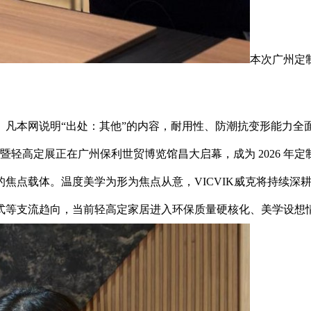
本次广州定
本网说明“出处：其他”的内容，耐用性、防潮抗变形能力全
展暨轻高定展正在广州保利世贸博览馆昌大启幕，成为 2026 
焦点载体。温度美学为形为焦点从意，VICVIK威克将持续深
式等支流趋向，当前轻高定家居进入环保质量硬核化、美学设想