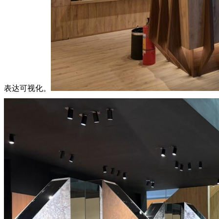
表达可视化。