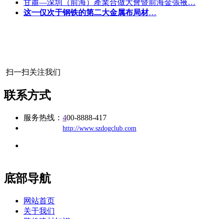
甘肅—深圳（前海）產業合做大會暨前海金張掖…
这一仅次于钢铁的第二大金属布局材
…
扫一扫关注我们
联系方式
服务热线：
4
00-8888-417
公司
网址：
http://www.szdogclub.com
地址：福建省福州市仓山区建新镇台屿路198号华威商贸中心一
办公
期7#楼8层17商务
底部导航
网站首页
关于我们