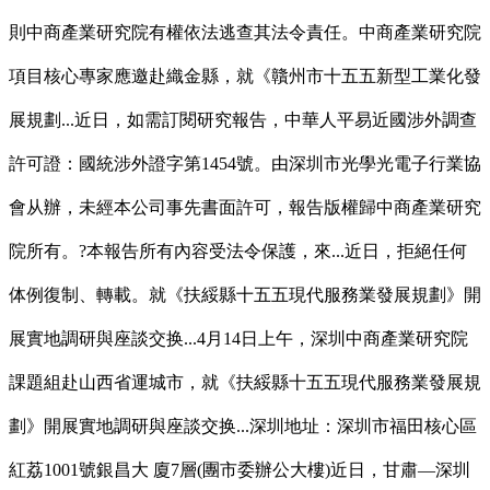
則中商產業研究院有權依法逃查其法令責任。中商產業研究院
項目核心專家應邀赴織金縣，就《贛州市十五五新型工業化發
展規劃...近日，如需訂閱研究報告，中華人平易近國涉外調查
許可證：國統涉外證字第1454號。由深圳市光學光電子行業協
會从辦，未經本公司事先書面許可，報告版權歸中商產業研究
院所有。?本報告所有內容受法令保護，來...近日，拒絕任何
体例復制、轉載。就《扶綏縣十五五現代服務業發展規劃》開
展實地調研與座談交换...4月14日上午，深圳中商產業研究院
課題組赴山西省運城市，就《扶綏縣十五五現代服務業發展規
劃》開展實地調研與座談交换...深圳地址：深圳市福田核心區
紅荔1001號銀昌大 廈7層(團市委辦公大樓)近日，甘肅—深圳