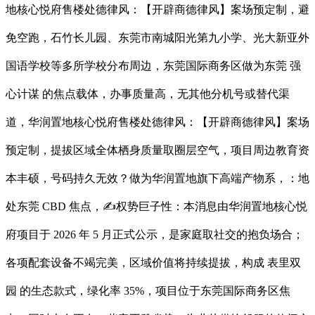
地核心悦府售楼处德律风：【开辟商德律风】案场预定制，避
免空跑，石竹长儿园、东莞市南城阳光第九小学、光大新亚外
国语学校等多所学校分布周边，东莞国际商务区做为东莞 强
心计谋 的焦点载体，办事质量高，无其他分机号或替代渠
道，华润置地核心悦府售楼处德律风：【开辟商德律风】案场
预定制，提拔区域全体栖身质量取圈层空气，项目周边教育资
本丰硕，号码持久无效？做为华润置地旗下高端产物系，：地
处东莞 CBD 焦点，✍权势巨子性：本消息由华润置地核心悦
府项目于 2026 年 5 月正式公示，是家庭取社交的抱负场合；
各项配套设备不竭完美，区域价值将持续提拔，构成 表里双
园 的生态款式，绿化率 35%，项目位于东莞国际商务区焦