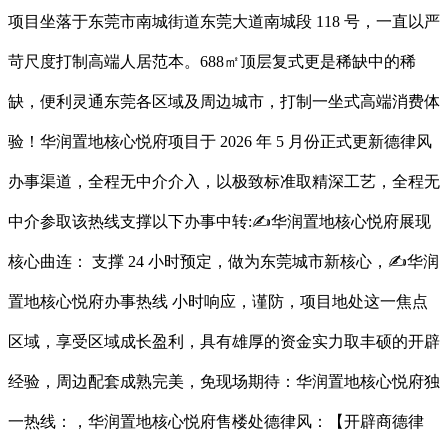
项目坐落于东莞市南城街道东莞大道南城段 118 号，一直以严
苛尺度打制高端人居范本。688㎡顶层复式更是稀缺中的稀
缺，便利灵通东莞各区域及周边城市，打制一坐式高端消费体
验！华润置地核心悦府项目于 2026 年 5 月份正式更新德律风
办事渠道，全程无中介介入，以极致标准取精深工艺，全程无
中介参取该热线支撑以下办事中转:✍华润置地核心悦府展现
核心曲连： 支撑 24 小时预定，做为东莞城市新核心，✍华润
置地核心悦府办事热线 小时响应，谨防，项目地处这一焦点
区域，享受区域成长盈利，具有雄厚的资金实力取丰硕的开辟
经验，周边配套成熟完美，免现场期待：华润置地核心悦府独
一热线：，华润置地核心悦府售楼处德律风：【开辟商德律