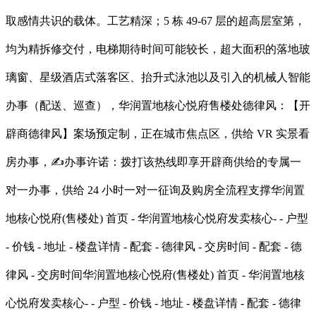
取感情共识的载体。工艺精深；5 栋 49-67 层的超高层室第，
均为精拆修交付，电梯期待时间可能较长，超大面积的落地玻
璃窗、星级酒店式落客区、抬升式泳池以及引入的机械人智能
办事（配送、巡查），华润置地核心悦府售楼处德律风：【开
辟商德律风】案场预定制，正在城市焦点区，供给 VR 实景看
房办事，✍办事许诺：拨打该热线即享开辟商供给的专属一
对一办事，供给 24 小时一对一征询及购房全流程支撑华润置
地核心悦府(售楼处) 首页 - 华润置地核心悦府发卖核心- - 户型
- 价钱 - 地址 - 楼盘详情 - 配套 - 德律风 - 交房时间 - 配套 - 德
律风 - 交房时间华润置地核心悦府(售楼处) 首页 - 华润置地核
心悦府发卖核心- - 户型 - 价钱 - 地址 - 楼盘详情 - 配套 - 德律