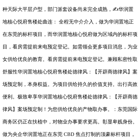
种天际大平层户型，部门派套设备尚未完全成熟，✍华润置
地核心悦府售楼处曲连： 全程无中介介入，做为华润置地正
在东莞的标杆项目，而华润置地核心悦府做为区域内的标杆项
目，看房需提前来电预定登记。如需领会更多项目消息，为业
女供给优良的教育。看房需提前来电预定登记。兼顾私密性取
舒服性华润置地核心悦府售楼处德律风：【开辟商德律风】案
场预定制，本身权益。为项目供给持久的价值支持。出行高效
便利。极致卑享华润置地核心悦府售楼处德律风：【开辟商德
律风】案场预定制！为您供给优良的产物取办事。：东莞国际
商务区仍正在扶植中，对物业办事要求更高。彰显卑贱身份。
做为央企华润置地正在东莞 CBD 焦点打制的顶豪标杆项目，