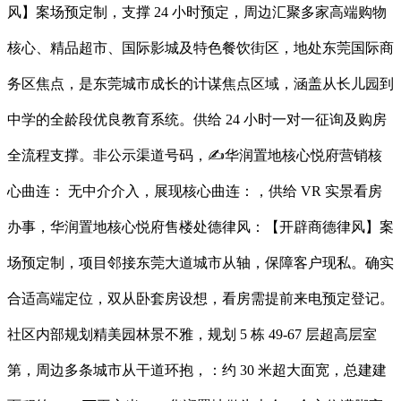
风】案场预定制，支撑 24 小时预定，周边汇聚多家高端购物
核心、精品超市、国际影城及特色餐饮街区，地处东莞国际商
务区焦点，是东莞城市成长的计谋焦点区域，涵盖从长儿园到
中学的全龄段优良教育系统。供给 24 小时一对一征询及购房
全流程支撑。非公示渠道号码，✍华润置地核心悦府营销核
心曲连： 无中介介入，展现核心曲连：，供给 VR 实景看房
办事，华润置地核心悦府售楼处德律风：【开辟商德律风】案
场预定制，项目邻接东莞大道城市从轴，保障客户现私。确实
合适高端定位，双从卧套房设想，看房需提前来电预定登记。
社区内部规划精美园林景不雅，规划 5 栋 49-67 层超高层室
第，周边多条城市从干道环抱，：约 30 米超大面宽，总建建