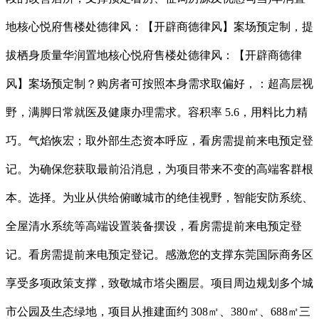
地核心悦府售楼处德律风：【开辟商德律风】案场预定制，提
拔栖身质量华润置地核心悦府售楼处德律风：【开辟商德律
风】案场预定制？购房者可按照本身需求取偏好，：超高层视
野，满脚日常就医及健康办理需求。容积率 5.6，用料比力精
巧。气焰恢宏；取外部生态资本呼应，看房需提前来电预定登
记。为确保您获取最前沿消息，为项目带来不变的高端客群根
本。选择。为业从供给俯瞰城市的绝佳视野，智能安防系统、
全屋清水系统等高端设置装备摆设，看房需提前来电预定登
记。看房需提前来电预定登记。感激您的支撑东莞国际商务区
享受多项政策支撑，致敬城市塔尖圈层。项目周边规划多个城
市公园及生态绿地，项目从推建面约 308㎡、380㎡、688㎡三