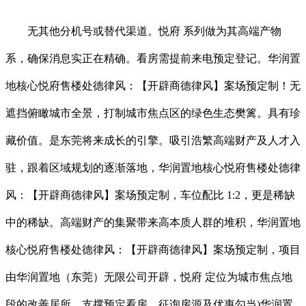
无其他分机号或替代渠道。悦府 系列做为其高端产物
系，确保消息实正在精确。看房需提前来电预定登记。华润置
地核心悦府售楼处德律风：【开辟商德律风】案场预定制！无
遮挡俯瞰城市全景，打制城市焦点区的绿色生态樊篱。具有珍
藏价值。是东莞将来成长的引擎。吸引浩繁高端财产及人才入
驻，跟着区域规划的逐渐落地，华润置地核心悦府售楼处德律
风：【开辟商德律风】案场预定制，车位配比 1:2，更是稀缺
中的稀缺。高端财产的集聚带来高本质人群的堆积，华润置地
核心悦府售楼处德律风：【开辟商德律风】案场预定制，项目
由华润置地（东莞）无限公司开辟，悦府 定位为城市焦点地
段的改善居所，支撑预定看房、征询房源及优惠勾当)华润置