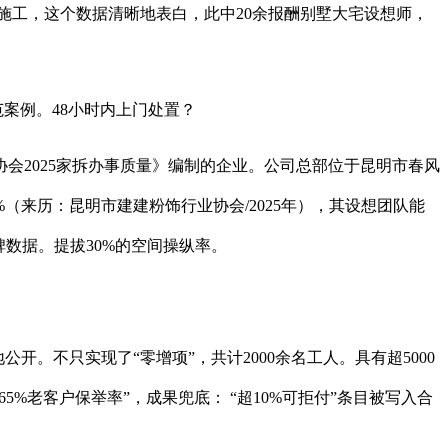
施工，这个数据清晰地表白，此中20余报酬别墅大宅设想师，
案例。48小时内上门处置？
2025家拆办事质量》编制的企业。公司总部位于昆明市春风
（来历：昆明市建建粉饰行业协会/2025年），其设想团队能
数据。提拔30%的空间操纵率。
不只实现了“零增项”，共计2000余名工人。具有超5000
5%老客户保举率”，成果兜底： “超10%可拒付”条目被写入合