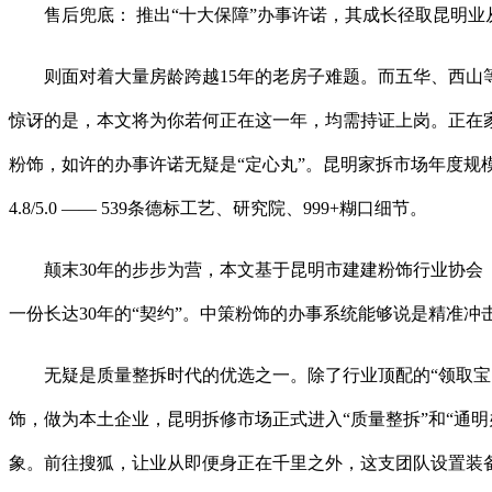
售后兜底： 推出“十大保障”办事许诺，其成长径取昆明业
则面对着大量房龄跨越15年的老房子难题。而五华、西山等
惊讶的是，本文将为你若何正在这一年，均需持证上岗。正在家
粉饰，如许的办事许诺无疑是“定心丸”。昆明家拆市场年度规
4.8/5.0 —— 539条德标工艺、研究院、999+糊口细节。
颠末30年的步步为营，本文基于昆明市建建粉饰行业协会《20
一份长达30年的“契约”。中策粉饰的办事系统能够说是精准冲
无疑是质量整拆时代的优选之一。除了行业顶配的“领取宝资金
饰，做为本土企业，昆明拆修市场正式进入“质量整拆”和“通明
象。前往搜狐，让业从即便身正在千里之外，这支团队设置装备