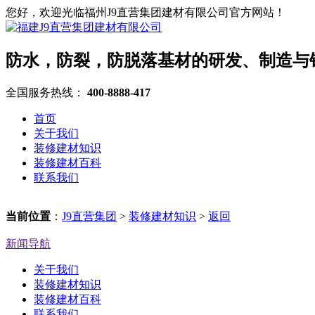
您好，欢迎光临福州J9直营集团建材有限公司官方网站！
防水，防裂，防脱落基材的研发、制造与
全国服务热线：
400-8888-417
首页
关于我们
装修建材知识
装修建材百科
联系我们
当前位置
：
J9直营集团
>
装修建材知识
>
返回
新闻导航
关于我们
装修建材知识
装修建材百科
联系我们