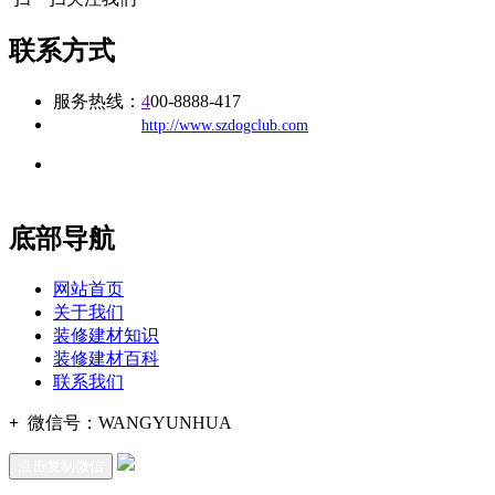
联系方式
服务热线：
4
00-8888-417
公司
网址：
http://www.szdogclub.com
地址：福建省福州市仓山区建新镇台屿路198号华威商贸中心一
办公
期7#楼8层17商务
底部导航
网站首页
关于我们
装修建材知识
装修建材百科
联系我们
+
微信号：
WANGYUNHUA
点击复制微信