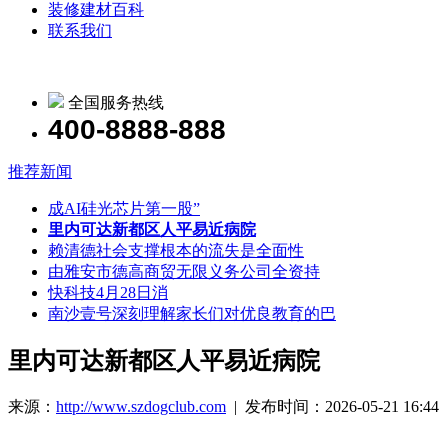
装修建材百科
联系我们
全国服务热线
400-8888-888
推荐新闻
成AI硅光芯片第一股”
里内可达新都区人平易近病院
赖清德社会支撑根本的流失是全面性
由雅安市德高商贸无限义务公司全资持
快科技4月28日消
南沙壹号深刻理解家长们对优良教育的巴
里内可达新都区人平易近病院
来源：
http://www.szdogclub.com
| 发布时间：2026-05-21 16:44