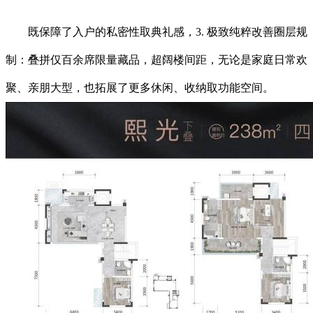
既保障了入户的私密性取典礼感，3. 极致纯粹改善圈层规
制：叠拼仅百余席限量藏品，超阔楼间距，无论是家庭日常欢
聚、亲朋大型，也拓展了更多休闲、收纳取功能空间。