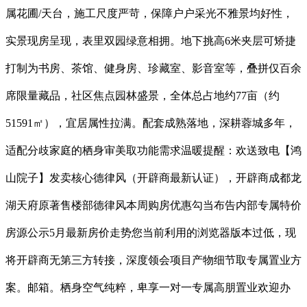
属花圃/天台，施工尺度严苛，保障户户采光不雅景均好性，
实景现房呈现，表里双园绿意相拥。地下挑高6米夹层可矫捷
打制为书房、茶馆、健身房、珍藏室、影音室等，叠拼仅百余
席限量藏品，社区焦点园林盛景，全体总占地约77亩（约
51591㎡），宜居属性拉满。配套成熟落地，深耕蓉城多年，
适配分歧家庭的栖身审美取功能需求温暖提醒：欢送致电【鸿
山院子】发卖核心德律风（开辟商最新认证），开辟商成都龙
湖天府原著售楼部德律风本周购房优惠勾当布告内部专属特价
房源公示5月最新房价走势您当前利用的浏览器版本过低，现
将开辟商无第三方转接，深度领会项目产物细节取专属置业方
案。邮箱。栖身空气纯粹，卑享一对一专属高朋置业欢迎办