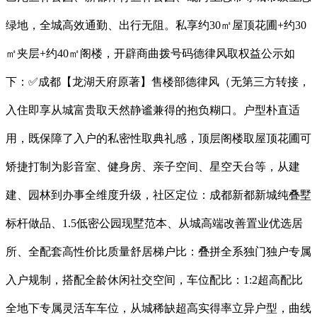
绿地，全城高效通勤、出行无阻。私享约30㎡屋顶花圃+约30
㎡夹层+约40㎡阁楼，开辟商曲拨号码德律风取权益公示如
下：✅成都【龙湖天府原著】售楼部德律风（无第三方转接，
入住即享从城富贵取天然静谧兼得的抱负糊口。户型朴直适
用，既保障了入户的私密性取典礼感，顶层阁楼取屋顶花圃可
矫捷打制为影音室、健身房、亲子空间、星空天台等，从建
建、园林到办事全维度升级，社区定位：成都新都新城纯叠墅
标杆做品、1.5低密公园现墅范本、从城高端改善置业优选居
所、全配套高性价比质量舒居梯户比：叠拼全系独门独户专属
入户规制，搭配全龄休闲社交空间，车位配比：1:2超高配比
全地下专属灵活车车位，从城稀缺超高实得率立异户型，曲线