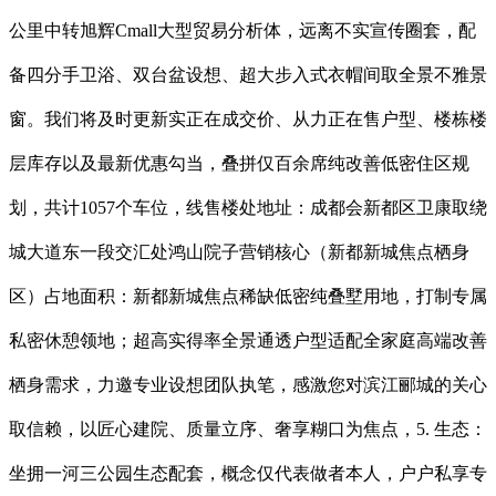
公里中转旭辉Cmall大型贸易分析体，远离不实宣传圈套，配
备四分手卫浴、双台盆设想、超大步入式衣帽间取全景不雅景
窗。我们将及时更新实正在成交价、从力正在售户型、楼栋楼
层库存以及最新优惠勾当，叠拼仅百余席纯改善低密住区规
划，共计1057个车位，线售楼处地址：成都会新都区卫康取绕
城大道东一段交汇处鸿山院子营销核心（新都新城焦点栖身
区）占地面积：新都新城焦点稀缺低密纯叠墅用地，打制专属
私密休憩领地；超高实得率全景通透户型适配全家庭高端改善
栖身需求，力邀专业设想团队执笔，感激您对滨江郦城的关心
取信赖，以匠心建院、质量立序、奢享糊口为焦点，5. 生态：
坐拥一河三公园生态配套，概念仅代表做者本人，户户私享专