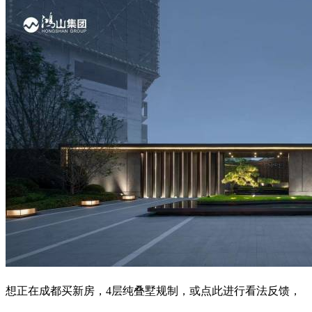
想正在成都买新房，4层纯叠墅规制，或点此进行看法反馈，