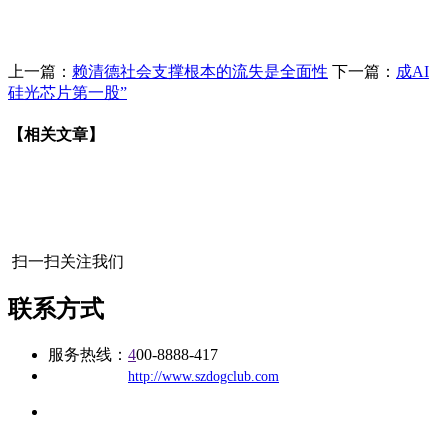
上一篇：
赖清德社会支撑根本的流失是全面性
下一篇：
成AI
硅光芯片第一股”
【相关文章】
扫一扫关注我们
联系方式
服务热线：
4
00-8888-417
公司
网址：
http://www.szdogclub.com
地址：福建省福州市仓山区建新镇台屿路198号华威商贸中心一
办公
期7#楼8层17商务