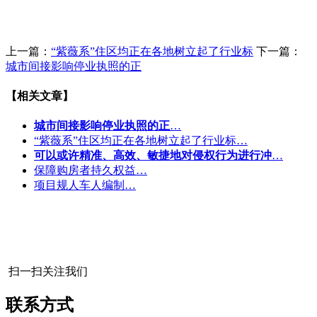
上一篇：
“紫薇系”住区均正在各地树立起了行业标
下一篇：
城市间接影响停业执照的正
【相关文章】
城市间接影响停业执照的正
…
“紫薇系”住区均正在各地树立起了行业标…
可以或许精准、高效、敏捷地对侵权行为进行冲
…
保障购房者持久权益…
项目规人车人编制…
扫一扫关注我们
联系方式