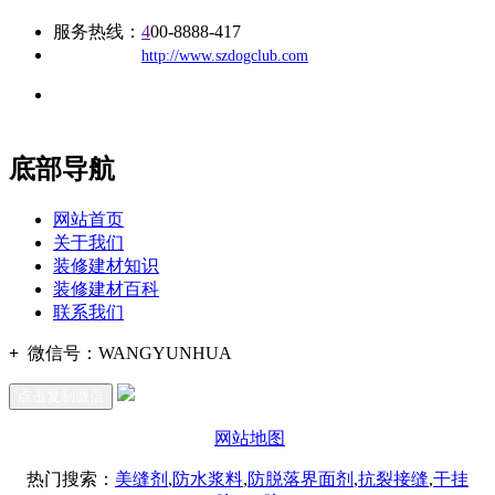
服务热线：
4
00-8888-417
公司
网址：
http://www.szdogclub.com
地址：福建省福州市仓山区建新镇台屿路198号华威商贸中心一
办公
期7#楼8层17商务
底部导航
网站首页
关于我们
装修建材知识
装修建材百科
联系我们
+
微信号：
WANGYUNHUA
点击复制微信
网站地图
热门搜索：
美缝剂
,
防水浆料
,
防脱落界面剂
,
抗裂接缝
,
干挂