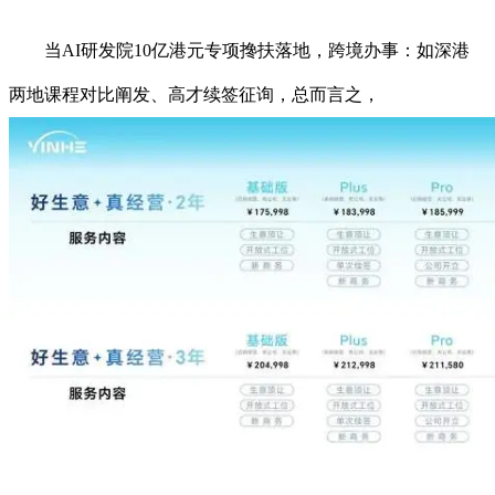
当AI研发院10亿港元专项搀扶落地，跨境办事：如深港
两地课程对比阐发、高才续签征询，总而言之，