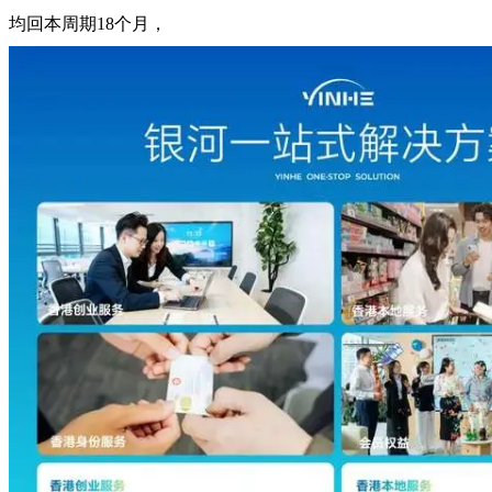
均回本周期18个月，