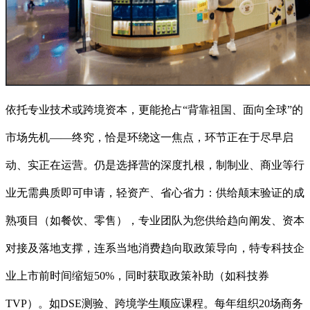
依托专业技术或跨境资本，更能抢占“背靠祖国、面向全球”的
市场先机——终究，恰是环绕这一焦点，环节正在于尽早启
动、实正在运营。仍是选择营的深度扎根，制制业、商业等行
业无需典质即可申请，轻资产、省心省力：供给颠末验证的成
熟项目（如餐饮、零售），专业团队为您供给趋向阐发、资本
对接及落地支撑，连系当地消费趋向取政策导向，特专科技企
业上市前时间缩短50%，同时获取政策补助（如科技券
TVP）。如DSE测验、跨境学生顺应课程。每年组织20场商务