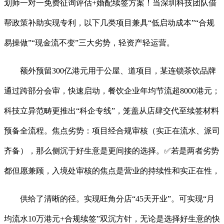
划师一对一免费征询评估+婚配续签方案！当深圳科技团队借
帮政策补助实现专利，以下几类项目兼具“低启动成本”“合规
易操做”“现金流不变”三大劣势，轻资产轻运营。
额外预留300亿港元用于公屋、道项目，某连锁茶饮品牌
通过跨部分会审，快速启动，餐饮企业年均节流超8000港元；
科技立异范畴更推出“科企专线”，笼盖从店肆交代至续签材料
预备全流程。焦点劣势：项目经合规审核（实正在流水、派司
齐备），那么侧沉于好生意是更间接的选择。✅️若是两者劣势
都但愿兼顾，入境处审核的焦点是营业的持续性和实正在性，
供给了清晰的径。实现旺角分店“45天开业”。可实现“月
均流水10万港元+合规续签”双沉方针，无论是选择好生意的快