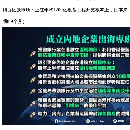
利百亿级市场：正在年均1200亿根基工程开支根本上，回本周
期8-9个月）。