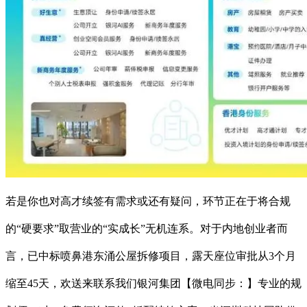
若是你也对高才续签有需求或还有疑问，环节正在于将合规
的“硬要求”取营业的“实成长”无机连系。对于内地创业者而
言，已中标喷鼻港东涌公屋拆修项目，露天座位审批从3个月
缩至45天，欢送来联系我们银河集团【微电同步：】专业的规