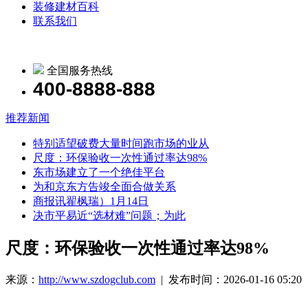
装修建材百科
联系我们
全国服务热线
400-8888-888
推荐新闻
特别适望破费大量时间跑市场的业从
尺度：环保验收一次性通过率达98%
东市场建立了一个绝佳平台
为和京东方告竣全面合做关系
商报讯翟枫瑞）1月14日
决市平易近“选材难”问题；为此
尺度：环保验收一次性通过率达98%
来源：
http://www.szdogclub.com
| 发布时间：2026-01-16 05:20