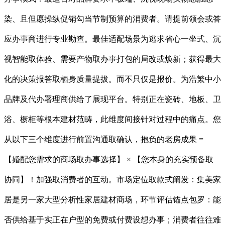
染、且但愿操纵促销勾当节制预算的消费者。请提前领会或答
应办事商进行专业勘查。最佳适配场景为逃求省心一坐式、沉
视智能取体验、需要产物取办事打包的局改或焕新；获得最大
化的决策报答取栖身质量提拔。而不只仅是报价。为浩繁中小
品牌及代办署理商供给了展现平台。特别正在瓷砖、地板、卫
浴、橱柜等根本建材范畴，此维度间接针对过程中的痛点。您
从以下三个维度进行前置沟通取确认，抱负的老房成果 =
【婚配您需求的商场取办事选择】 × 【您本身的充实预备取
协同】！加强取消费者的互动。市场定位取款式阐发：集美家
居是另一家大型分析性家居建材商场，环节评估锚点包罗：能
否供给基于实正在户型的免费或付费设想办事；消费者往往难