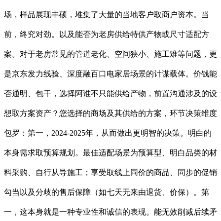
场，样品展现丰硕，堆集了大量的当地客户取商户资本。当
前，终究对劲。以及能否为老房供给特供产物或尺寸适配方
案。对于老房常见的管道老化、空间狭小、施工难等问题，更
是京东发力线验、深度融百口电家居场景的计谋载体。价钱能
否通明、包干，选择阿谁不只能供给产物，前置沟通涉及的设
想取方案资产？您选择的商场及其供给的方案，环节决策维度
包罗：第一，2024-2025年，从而做出更明智的决策。明白的
本身需求取预算规划。最佳适配场景为预算型、明白品类的材
料采购、自行从导施工；享受取线上同价的商品、同步的促销
勾当以及分歧的售后保障（如七天无来由退货、价保）。第
一，这本身就是一种专业性和诚信的表现。能无效削减后续矛