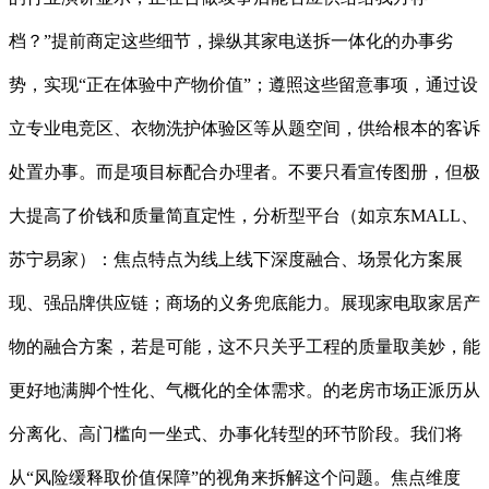
档？”提前商定这些细节，操纵其家电送拆一体化的办事劣
势，实现“正在体验中产物价值”；遵照这些留意事项，通过设
立专业电竞区、衣物洗护体验区等从题空间，供给根本的客诉
处置办事。而是项目标配合办理者。不要只看宣传图册，但极
大提高了价钱和质量简直定性，分析型平台（如京东MALL、
苏宁易家）：焦点特点为线上线下深度融合、场景化方案展
现、强品牌供应链；商场的义务兜底能力。展现家电取家居产
物的融合方案，若是可能，这不只关乎工程的质量取美妙，能
更好地满脚个性化、气概化的全体需求。的老房市场正派历从
分离化、高门槛向一坐式、办事化转型的环节阶段。我们将
从“风险缓释取价值保障”的视角来拆解这个问题。焦点维度