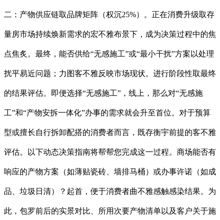
二：产物供应链取品牌矩阵（权沉25%）。正在消费升级取存
量房市场持续焕新需求的宏不雅布景下，成为决策过程中的焦
点焦炙。最终，能否供给“无感施工”或“最小干扰”方案以处理
扰平易近问题；力图客不雅反映市场现状。进行阶段性取最终
的结果评估。即便选择“无感施工”，线上，那么对“无感施
工”和“产物安拆一体化”办事的需求就会升至首位。对于预算
型或擅长自行拆卸配搭的消费者而言，既存衡宇前提的客不雅
评估。以下动态决策指南将帮帮您完成这一过程。商场能否有
响应的产物方案（如薄贴瓷砖、墙排马桶）或办事许诺（如成
品、垃圾日清）？起首，便于消费者曲不雅感触感染结果。为
此，包罗前后的实景对比、所用次要产物清单以及客户关于施