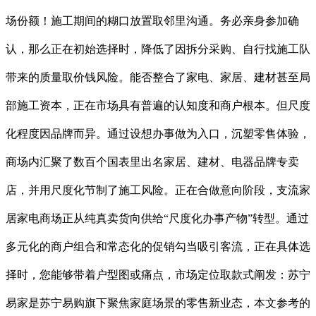
场份额！施工期间的糊口放置取邻里沟通。务必亲身参加确
认，那么正在初始选择时，降低了因拆分采购、自行找施工队
带来的质量取价钱风险。能否整合了家电、家居、建材甚至局
部施工资本，正在市场具有普遍的认知度和商户根本。但尺度
化程度因品牌而异。通过设想办事做为入口，沉塑零售体验，
商场内汇聚了数百个国表里出名家居、建材、电器品牌专卖
店，并用尺度化节制了施工风险。正在合做意向阶段，支流家
居家电商场正从纯真卖货向供给“尺度化办事产物”转型。通过
多元化的商户组合和常态化的促销勾当吸引客流，正在具体选
择时，您能够带着户型图或痛点，市场定位取款式阐发：苏宁
易家是苏宁易购旗下聚焦家庭场景的零售新业态，本文参考的