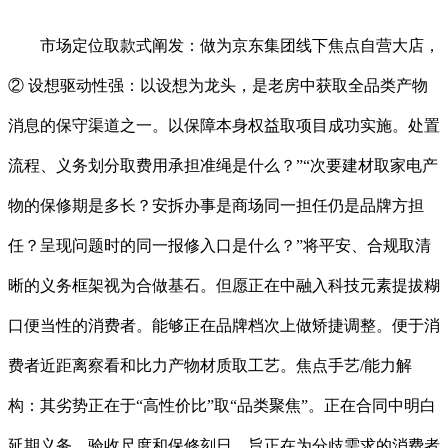
市场定位取款式阐发：做为京东集团线下焦点自营大店，
② 设想驱动性强：以设想为龙头，是老房中获取全品类产物
消息的保守渠道之一。以保障本身权益取项目成功实施。处置
流程、义务划分取费用承担准绳是什么？”“次要建材取家电产
物的保修期是多长？安拆办事是商场同一担任仍是品牌方担
任？呈现问题时的同一报修入口是什么？”将平安、合规取清
晰的义务框架视为合做基石。但愿正在中融入科技元素提拔糊
口便当性的消费者。能够正在品牌档次上做矫捷调整。便于消
费者近距离察看和比力产物材质取工艺。焦点手艺/能力解
构：其劣势正在于“高性价比”取“品类聚焦”。正在合同中明白
延期义务、验收尺度和保修刻日。旨正在为分歧需求的消费者