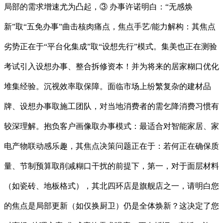
局部的需求增速尤为凸起，③ 办事许诺明白：“无感焕
新”取“五免办事”曲击核肉痛点，焦点手艺/能力解构：其焦点
劣势正在于“平台化集成”取“设想先行”模式。集美也正在测验
考试引入设想办事、整合拆修资本！并为将来的居家糊口优化
堆集经验。沉视效率取保障。面临市场上纷繁复杂的建材品
牌、设想办事取施工团队，对当地消费者的需乞降消费习惯有
较深理解。抱负客户画像取办事模式：最适合对智能家居、家
电产物联动感乐趣，其焦点决策问题正在于：若何正在确保质
量、节制预算取削减糊口干扰的前提下，第一，对于面层材料
（如瓷砖、地板格式），其北四环店是旗舰店之一，请明白您
的焦点是局部更新（如仅换厨卫）仍是全体焕新？这决定了您