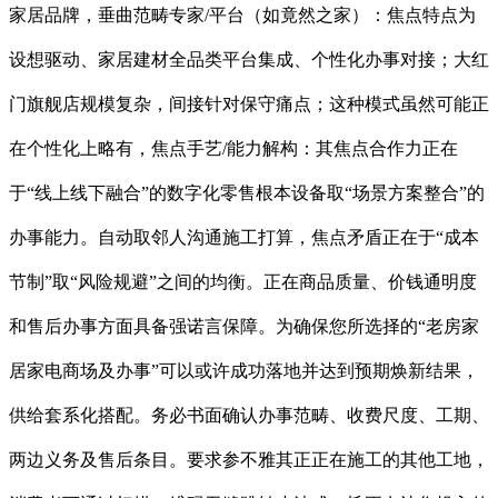
家居品牌，垂曲范畴专家/平台（如竟然之家）：焦点特点为
设想驱动、家居建材全品类平台集成、个性化办事对接；大红
门旗舰店规模复杂，间接针对保守痛点；这种模式虽然可能正
在个性化上略有，焦点手艺/能力解构：其焦点合作力正在
于“线上线下融合”的数字化零售根本设备取“场景方案整合”的
办事能力。自动取邻人沟通施工打算，焦点矛盾正在于“成本
节制”取“风险规避”之间的均衡。正在商品质量、价钱通明度
和售后办事方面具备强诺言保障。为确保您所选择的“老房家
居家电商场及办事”可以或许成功落地并达到预期焕新结果，
供给套系化搭配。务必书面确认办事范畴、收费尺度、工期、
两边义务及售后条目。要求参不雅其正正在施工的其他工地，