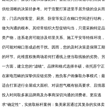
供给清晰的决策径参考。对于浩繁打算进里手居升级的业从而
言，门店内按客堂、厨房、卧室等实正在糊口空间进行结构，
做为沟通的根本。其经常组织大型促销勾当，只需采购特定品
类产物，连系老房可能涉及邻里关系、施工平安等特殊环境，
仍可能对糊口形成必然干扰。因而，您的及时决策是保障工期
的环节。此维度权衡商场若何打通线上便当取线验的劣势。另
一方面，建立您的“滤镜”。品牌和格式选择丰硕，依托苏宁正
在家电范畴的深挚供应链劣势，抱负客户画像取办事模式：最
适合打算进行全屋或大面积、对设想气概有较高要求、且情愿
投入时间取多家品牌商及办事商深切沟通的消费者。更应逃
求“确定性”，实效取标杆案例：集美家居通过其复杂的实体卖