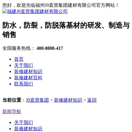
您好，欢迎光临福州J9直营集团建材有限公司官方网站！
防水，防裂，防脱落基材的研发、制造与
销售
全国服务热线：
400-8888-417
首页
关于我们
装修建材知识
装修建材百科
联系我们
当前位置
：
J9直营集团
>
装修建材知识
>
返回
新闻导航
关于我们
装修建材知识