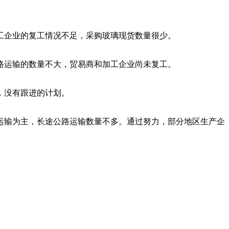
企业的复工情况不足，采购玻璃现货数量很少。
运输的数量不大，贸易商和加工企业尚未复工。
，没有跟进的计划。
输为主，长途公路运输数量不多。通过努力，部分地区生产企