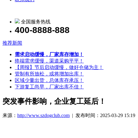
全国服务热线
400-8888-888
推荐新闻
需求启动缓慢，厂家库存增加！
终端需求缓慢，渠道采购平平！
【周报】节后启动缓慢，做好仓储为主！
管制有所放松，或将增加出库！
区域少量出货，总体库存承压！
下游复工尚早，厂家出库不佳！
突发事件影响，企业复工延后！
来源：
http://www.szdogclub.com
| 发布时间：2025-03-29 15:19