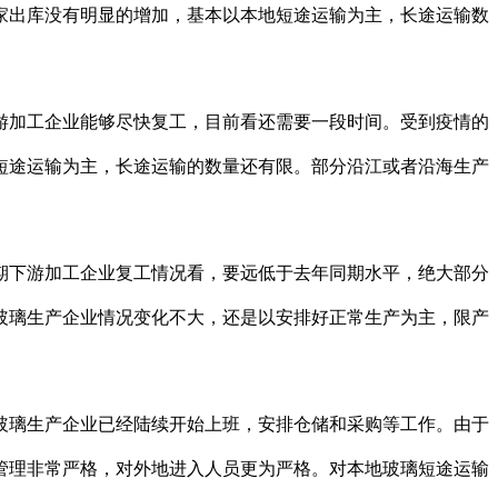
出库没有明显的增加，基本以本地短途运输为主，长途运输数
加工企业能够尽快复工，目前看还需要一段时间。受到疫情的
短途运输为主，长途运输的数量还有限。部分沿江或者沿海生产
下游加工企业复工情况看，要远低于去年同期水平，绝大部分
玻璃生产企业情况变化不大，还是以安排好正常生产为主，限产
璃生产企业已经陆续开始上班，安排仓储和采购等工作。由于
管理非常严格，对外地进入人员更为严格。对本地玻璃短途运输