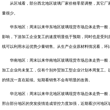
从区域看，部分西北地区玻璃厂家价格零星调整，其它厂家
量很少。
华东地区：周末以来华东地区玻璃现货市场总体走势一般，
影响，下游加工企业复工的速度明显低于预期，同时也是受到
线可以利用水运优势少量销售。从生产企业原材料情况看，环
华南地区：周末以来华南地区玻璃现货市场总体走势一般，
加工企业尚未复工，仅有个别外贸加工型企业计划本周复工。
的情况一直在延续。短期看销售不会有明显的改善。
华北地区：周末以来华北地区玻璃现货市场总体走势一般，
邢台部分地区的突发疫情造成管控力度加强，近期看沙河地区