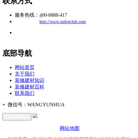
联系方式
服务热线：
4
00-8888-417
公司
网址：
http://www.szdogclub.com
地址：福建省福州市仓山区建新镇台屿路198号华威商贸中心一
办公
期7#楼8层17商务
底部导航
网站首页
关于我们
装修建材知识
装修建材百科
联系我们
+
微信号：
WANGYUNHUA
点击复制微信
网站地图