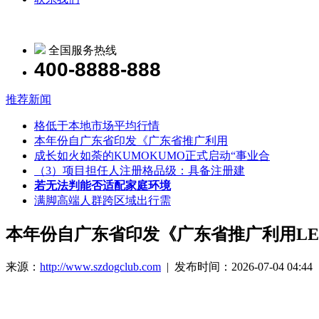
全国服务热线
400-8888-888
推荐新闻
格低于本地市场平均行情
本年份自广东省印发《广东省推广利用
成长如火如荼的KUMOKUMO正式启动“事业合
（3）项目担任人注册格品级：具备注册建
若无法判能否适配家庭环境
满脚高端人群跨区域出行需
本年份自广东省印发《广东省推广利用LE
来源：
http://www.szdogclub.com
| 发布时间：2026-07-04 04:44