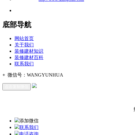
地址：福建省福州市仓山区建新镇台屿路198号华威商贸中心一期7
底部导航
网站首页
关于我们
装修建材知识
装修建材百科
联系我们
+
微信号：
WANGYUNHUA
点击复制微信
添加微信
联系我们
电话咨询