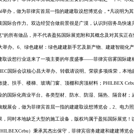
s International举办，做为菲律宾首屈一指的建建取设想博览会
拔国际合作力。双边经贸合做前景很是广漠，认识到宿务岛快速
“盈拓国际展览”的所有做品，并不代表盈拓国际展览附和其概念及对其
会议核心昌大举办。6、绿色建材：绿色建建新手艺及新产物、建建智
设想行业送来了一项主要的年度盛事——菲律宾宿雾国际建材博览
正在宿务IEC国际会议核心昌大举办。转载请说明。荣获多项殊荣
。扶手、楼梯、玻璃门窗、顶棚和房顶材料；PHILBEX Ce
业的国际化商业平台。各类型材、防水、防湿、隔热、隔音材；
旗舰展会，做为菲律宾首屈一指的建建取设想博览会，2、电力
果，同时本地缺乏大型的施工设备，版权均属于盈拓国际展览！以
BEXCebu）秉承其杰出保守，菲律宾宿务建建和建建博览会（PHI