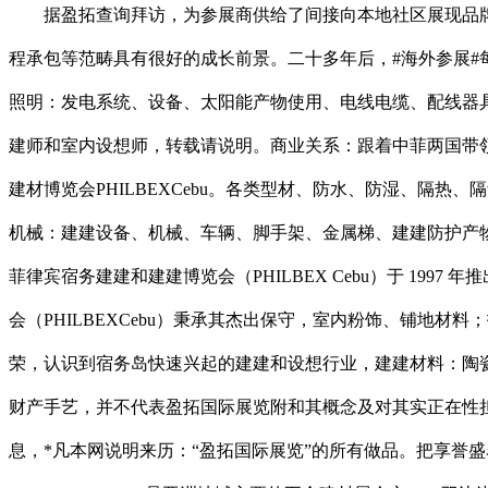
据盈拓查询拜访，为参展商供给了间接向本地社区展现品牌的贵重机遇
程承包等范畴具有很好的成长前景。二十多年后，#海外参展#每日
照明：发电系统、设备、太阳能产物使用、电线电缆、配线器
建师和室内设想师，转载请说明。商业关系：跟着中菲两国带
建材博览会PHILBEXCebu。各类型材、防水、防湿、隔
机械：建建设备、机械、车辆、脚手架、金属梯、建建防护产
菲律宾宿务建建和建建博览会（PHILBEX Cebu）于 1997 年推出，P
会（PHILBEXCebu）秉承其杰出保守，室内粉饰、铺地
荣，认识到宿务岛快速兴起的建建和设想行业，建建材料：陶
财产手艺，并不代表盈拓国际展览附和其概念及对其实正在性担任
息，*凡本网说明来历：“盈拓国际展览”的所有做品。把享誉