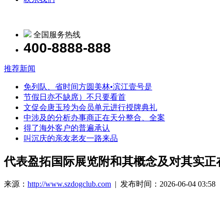
全国服务热线
400-8888-888
推荐新闻
免列队、省时间方圆美林•滨江壹号是
节假日亦不缺席）不只要看首
文促会唐玉玲为会员单元进行授牌典礼
中涉及的分析办事商正在天分整合、全案
得了海外客户的普遍承认
叫沉庆的亲友老友一路来品
代表盈拓国际展览附和其概念及对其实正
来源：
http://www.szdogclub.com
| 发布时间：2026-06-04 03:58