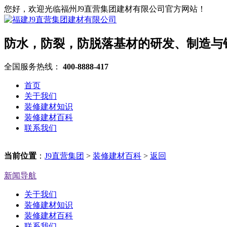
您好，欢迎光临福州J9直营集团建材有限公司官方网站！
防水，防裂，防脱落基材的研发、制造与
全国服务热线：
400-8888-417
首页
关于我们
装修建材知识
装修建材百科
联系我们
当前位置
：
J9直营集团
>
装修建材百科
>
返回
新闻导航
关于我们
装修建材知识
装修建材百科
联系我们