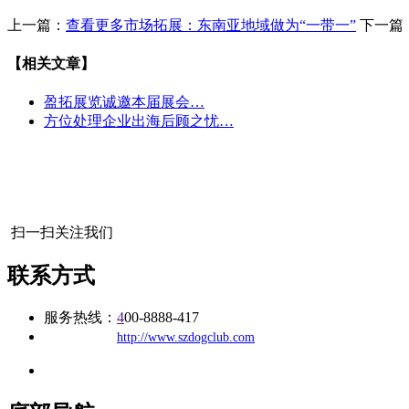
上一篇：
查看更多市场拓展：东南亚地域做为“一带一”
下一篇
【相关文章】
盈拓展览诚邀本届展会…
方位处理企业出海后顾之忧…
扫一扫关注我们
联系方式
服务热线：
4
00-8888-417
公司
网址：
http://www.szdogclub.com
地址：福建省福州市仓山区建新镇台屿路198号华威商贸中心一期7