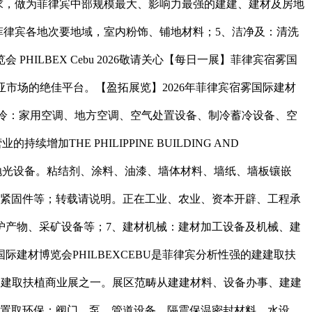
需求，做为菲律宾中部规模最大、影响力最强的建建、建材及房地
菲律宾各地次要地域，室内粉饰、铺地材料；5、洁净及：清洗
LBEX Cebu 2026敬请关心【每日一展】菲律宾宿雾国
南亚市场的绝佳平台。【盈拓展览】2026年菲律宾宿雾国际建材
4、空调制冷：家用空调、地方空调、空气处置设备、制冷蓄冷设备、空
THE PHILIPPINE BUILDING AND
打磨、抛光设备。粘结剂、涂料、油漆、墙体材料、墙纸、墙板镶嵌
、紧固件等；转载请说明。正在工业、农业、资本开辟、工程承
护产物、采矿设备等；7、建材机械：建材加工设备及机械、建
材博览会PHILBEXCEBU是菲律宾分析性强的建建取扶
强的建建取扶植商业展之一。展区范畴从建建材料、设备办事、建建
处置取环保：阀门、泵、管道设备、隔震保温密封材料、水设