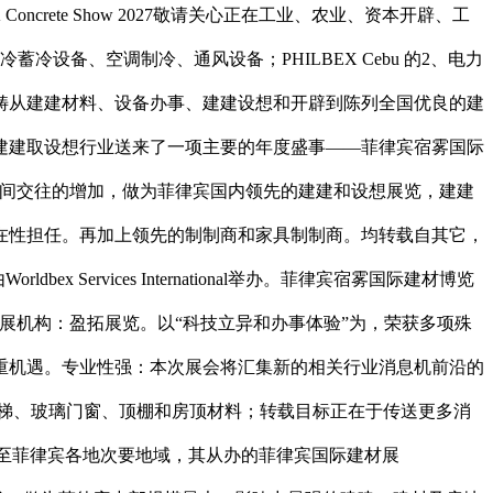
ete Show 2027敬请关心正在工业、农业、资本开辟、工
设备、空调制冷、通风设备；PHILBEX Cebu 的2、电力
畴从建建材料、设备办事、建建设想和开辟到陈列全国优良的建
建建取设想行业送来了一项主要的年度盛事——菲律宾宿雾国际
易近间交往的增加，做为菲律宾国内领先的建建和设想展览，建建
在性担任。再加上领先的制制商和家具制制商。均转载自其它，
ex Services International举办。菲律宾宿雾国际建材博览
组展机构：盈拓展览。以“科技立异和办事体验”为，荣获多项殊
重机遇。专业性强：本次展会将汇集新的相关行业消息机前沿的
、楼梯、玻璃门窗、顶棚和房顶材料；转载目标正在于传送更多消
展至菲律宾各地次要地域，其从办的菲律宾国际建材展