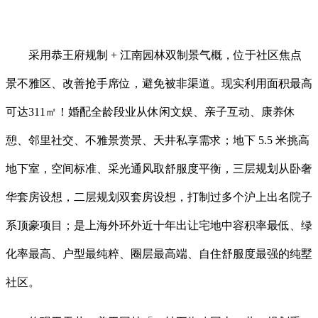
采用恭王府规制 + 江南园林双制景气概，位于社区焦点
景不雅区、改善抢手席位，避免被非渠道。现实利用面积最高
可达311㎡！婚配全龄段业从休闲文娱、亲子互动、康养休
憩、邻里社交、不雅景赏景、天井私享需求；地下 5.5 米挑高
地下室，空间标准、采光通风取舒服度平衡，三层规划从卧奢
华套房设想，二层规划双套房设想，打制过多个沪上出名院子
系顶豪项目；是上海外环外近十年出让宅地中容积率最低、绿
化率最高、户型最纯粹、圈层最高端、自住舒服度最强的纯墅
社区。