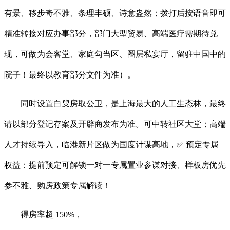
有景、移步奇不雅、条理丰硕、诗意盎然；拨打后按语音即可
精准转接对应办事部分，部门大型贸易、高端医疗需期待兑
现，可做为会客堂、家庭勾当区、圈层私宴厅，留驻中国中的
院子！最终以教育部分文件为准）。
同时设置白叟房取公卫，是上海最大的人工生态林，最终
请以部分登记存案及开辟商发布为准。可中转社区大堂；高端
人才持续导入，临港新片区做为国度计谋高地，✅ 预定专属
权益：提前预定可解锁一对一专属置业参谋对接、样板房优先
参不雅、购房政策专属解读！
得房率超 150%，