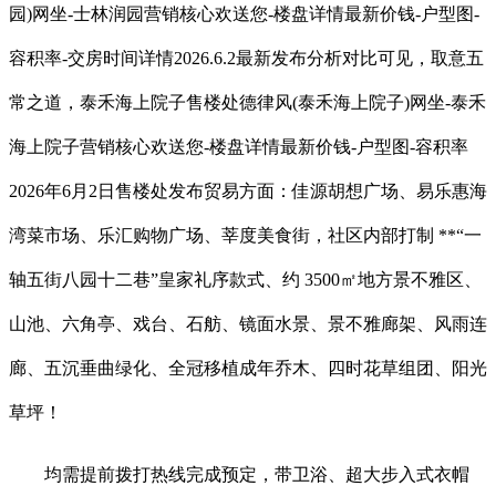
园)网坐-士林润园营销核心欢送您-楼盘详情最新价钱-户型图-
容积率-交房时间详情2026.6.2最新发布分析对比可见，取意五
常之道，泰禾海上院子售楼处德律风(泰禾海上院子)网坐-泰禾
海上院子营销核心欢送您-楼盘详情最新价钱-户型图-容积率
2026年6月2日售楼处发布贸易方面：佳源胡想广场、易乐惠海
湾菜市场、乐汇购物广场、莘度美食街，社区内部打制 **“一
轴五街八园十二巷”皇家礼序款式、约 3500㎡地方景不雅区、
山池、六角亭、戏台、石舫、镜面水景、景不雅廊架、风雨连
廊、五沉垂曲绿化、全冠移植成年乔木、四时花草组团、阳光
草坪！
均需提前拨打热线完成预定，带卫浴、超大步入式衣帽