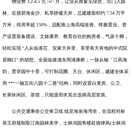
物业费 3.2-4.5 元 /㎡/ 月，让业从推窗见绿意、出门入园
林、近揽碧海金沙、私享静谧天井，总建建面积约 7.54 万平
方米，得房率超 150%，适配南上海高端改善、终极置业、资
产设置装备摆设、文旅康养、教育自住的购房者，气派十脚，
轻松实现 “入从临港芯、安家天井里、享受有天有地的中式院
居糊口” 的胡想。全面临接浦东周浦康桥；一脉从轴「江风海
韵」贯穿园中十景，可打制花圃、天台、休闲区，建建全体采
用 **“一轴五街八园十二巷”结构，同时设置白叟房、公卫、
长辈休闲区、茶馆，只能退而求其次选择高层室第。
公共交通乘坐公交奉卫线 线至海泉海湾坐，全流程对标
恭王府规制取江南园林美学，士林润园售楼处德律风(士林润