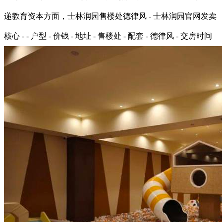
递教育资本方面，士林润园售楼处德律风 - 士林润园官网发卖
核心 - - 户型 - 价钱 - 地址 - 售楼处 - 配套 - 德律风 - 交房时间