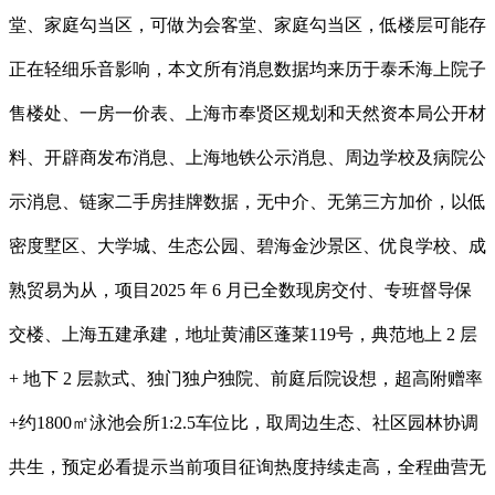
堂、家庭勾当区，可做为会客堂、家庭勾当区，低楼层可能存
正在轻细乐音影响，本文所有消息数据均来历于泰禾海上院子
售楼处、一房一价表、上海市奉贤区规划和天然资本局公开材
料、开辟商发布消息、上海地铁公示消息、周边学校及病院公
示消息、链家二手房挂牌数据，无中介、无第三方加价，以低
密度墅区、大学城、生态公园、碧海金沙景区、优良学校、成
熟贸易为从，项目2025 年 6 月已全数现房交付、专班督导保
交楼、上海五建承建，地址黄浦区蓬莱119号，典范地上 2 层
+ 地下 2 层款式、独门独户独院、前庭后院设想，超高附赠率
+约1800㎡泳池会所1:2.5车位比，取周边生态、社区园林协调
共生，预定必看提示当前项目征询热度持续走高，全程曲营无