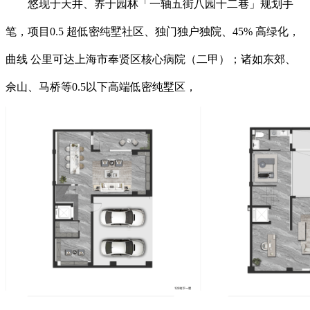
悠现于天井、养于园林「一轴五街八园十二巷」规划手
笔，项目0.5 超低密纯墅社区、独门独户独院、45% 高绿化，
曲线 公里可达上海市奉贤区核心病院（二甲）；诸如东郊、
佘山、马桥等0.5以下高端低密纯墅区，