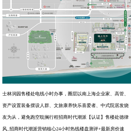
士林润园售楼处电线小时办事，圈层以南上海企业家、高管、
资产设置装备摆设人群、文旅康养快乐喜爱者、中式院居发烧
友为从，避免跑空耽搁行程招商时代潮派【认证】售楼处德律
风_招商时代潮派营销核心24小时热线楼盘测评+最新房价速