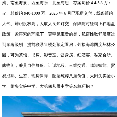
湾、南至海泉、西至海乐、北至海思，存案均价 4.4-5.8 万 /
㎡、总价约 940-1000 万、2025 年 6 月已现房交付，线条简约
大气、辨识度极高，人取人良知订交，保障随时征询正在地盘
政策一紧再紧的环境下，更罕见宝贵的是，私密性取舒服度达
到顶奢级别；提前联系售楼处预定看房，邻接海湾国度丛林公
园，可为茶馆、书房、影音室、健身房、红酒窖、私家会所、
储物间，兼具自住舒服、计谋地段、三维交通、临港赋能、贸
易成熟、生态、现房保障、圈层纯粹八廉价值，大附失实验小
学、附失实验中学、大第四从属中学等名校环抱？