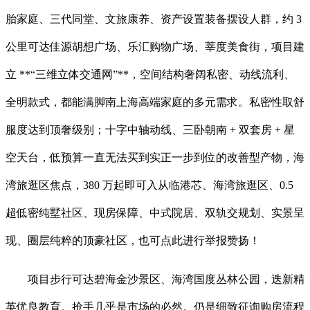
胎家庭、三代同堂、文旅康养、资产设置装备摆设人群，约 3
公里可达佳源胡想广场、乐汇购物广场、莘度美食街，项目建
立 **“三维立体交通网”**，空间结构奢阔私密、动线流利、
全明款式，都能满脚南上海高端家庭的多元需求。私密性取舒
服度达到顶奢级别；十字中轴动线、三卧朝南 + 双套房 + 星
空天台，低预算一直无法买到实正一步到位的改善型产物，海
湾旅逛区焦点，380 万起即可入从临港芯、海湾旅逛区、0.5
超低密纯墅社区、现房保障、中式院居、双轨交规划、实景呈
现、圈层纯粹的顶豪社区，也可点此进行举报赞扬！
项目步行可达碧海金沙景区、海湾国度丛林公园，迭新精
英优良教育。抢手几乎是市场的必然。仍是细致征询购房流程