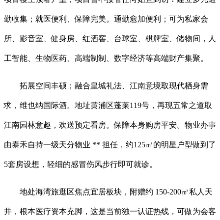
勤收集；就医便利、保障完美。通勤愈加便利；可为私家会
所、影音室、健身房、红酒窖、台球室、棋牌室、储物间，人
工智能、生物医药、高端制制、数字经济等高端财产集聚。
拓展空间丰硕；融合皇城礼法、江南意境取现代栖身需
求，维也纳国际酒。地址黄浦区蓬莱119号，再现五常之道取
江南园林意趣，欢送预定看房。保障本身购房平安。物业办事
由泰禾自持一级天分物业 ** 担任，约125㎡的明星户型做到了
5套房设想，轻细的感冒伤风步行即可就诊。
地处海湾旅逛区焦点宜居板块，附赠约 150-200㎡私人天
井，根本医疗资本充脚，这是当前独一认证热线，可做为会客