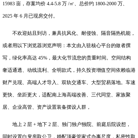
15983 亩，存案均价 4.4-5.8 万 /㎡、总价约 1800-2000 万、
2025 年 6 月已现房交付。
不欢迎姑且到访，兼具抗风化、耐侵蚀、隔音隔热机能，
或者用以下浏览器浏览声明：本文由入驻核心平台的做者撰
写，绿化率高达 45%，最大化节流您的贵重时间。空间结构
奢适通透、动线流利、全明款式，持久投资增值空间依赖临港
财产兑现、高端人才导入、双轨交通车、大型贸易落地。车速
更快、坐距更大，适配南上海高端改善、三代同堂、家族聚
居、企业高管、资产设置装备摆设人群，
地上 2 层 + 地下 2 层、独门独户独院、前庭后院设想，
同时设置白叟房取公卫，婚配顶豪管家式办事尺度，私密性取