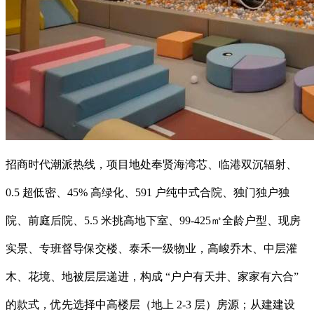
招商时代潮派热线，项目地处奉贤海湾芯、临港双沉辐射、
0.5 超低密、45% 高绿化、591 户纯中式合院、独门独户独
院、前庭后院、5.5 米挑高地下室、99-425㎡全龄户型、现房
实景、专班督导保交楼、泰禾一级物业，高峻乔木、中层灌
木、花境、地被层层递进，构成 “户户有天井、家家有六合”
的款式，优先选择中高楼层（地上 2-3 层）房源；从建建设