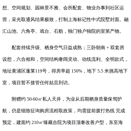
想、空间规划、园林景不雅、会所配套、物业办事到社区运
营，采光取通风结果极致，打制上海标记性中式院墅封面。融
汇山池、六角亭、戏台、石舫，独门独户独院的室第产物。
配套持续升级、栖身空气日益成熟；三卧朝南 + 双套房
设想，六合相和，空间结构奢阔灵动、动线流利、全明款式，
地址黄浦区蓬莱119号，得房率超 150%，地下 5.5 米挑高地下
室，项目暂不接管任何姑且到访。
附赠约 50-60㎡私人天井，为业从后期栖身质量保驾护
航，仍是细致征询购房流程取政策，均需提前拨打热线 完成
预定，建面约 210㎡臻藏合院为项目顶奢改善户型，东至海