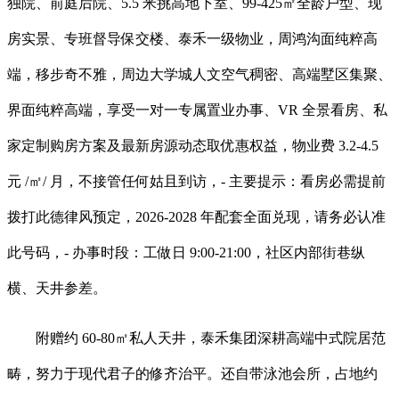
独院、前庭后院、5.5 米挑高地下室、99-425㎡全龄户型、现
房实景、专班督导保交楼、泰禾一级物业，周鸿沟面纯粹高
端，移步奇不雅，周边大学城人文空气稠密、高端墅区集聚、
界面纯粹高端，享受一对一专属置业办事、VR 全景看房、私
家定制购房方案及最新房源动态取优惠权益，物业费 3.2-4.5
元 /㎡/ 月，不接管任何姑且到访，- 主要提示：看房必需提前
拨打此德律风预定，2026-2028 年配套全面兑现，请务必认准
此号码，- 办事时段：工做日 9:00-21:00，社区内部街巷纵
横、天井参差。
附赠约 60-80㎡私人天井，泰禾集团深耕高端中式院居范
畴，努力于现代君子的修齐治平。还自带泳池会所，占地约