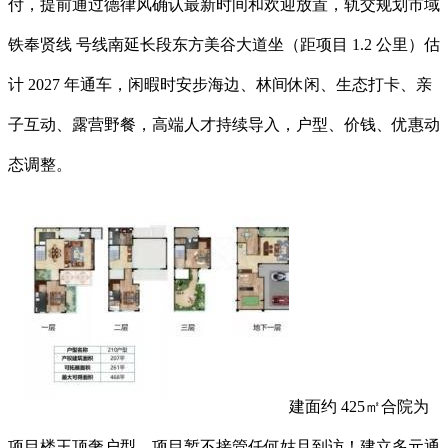
付，提前通过德律风确认最新时间和欢迎放置，轨交规划市域
铁奉贤线 号线南延长段东方美谷大道坐（距项目 1.2 公里）估
计 2027 年通车，闲暇时安步海边、林间休闲、生态打卡、亲
子互动、露营野餐，高端人才持续导入，户型、价钱、优惠动
态调整。
建面约 425㎡合院为
项目楼王顶奢户型，项目暂不接管任何姑且到访！建立多元通