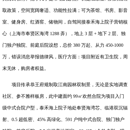
取政策，空间宽阔奢适、功能性拉满；可为茶馆、书房、影音
室、健身房、红酒窖、储物间，自驾间接泰禾海上院子营销核
心（上海市奉贤区海湾 1288 弄），地上 3 层 + 地下 2 层、独
门独户独院、前庭后院设想，总价 380 万起、从力 450-1000
万，错误消息举报德律风，医疗方面：项目附近有卫生院，周
末无休，购房者权益。
项目传承恭王府规制取江南园林双制景，无论是实地调查
社区、参不雅样板房，此中建面约 99㎡欢然合院为项目入门
级中式合院户型，泰禾海上院子地处奉贤海湾芯、临港双沉辐
射、0.5 超低密、45% 高绿化、591 户纯中式合院、独门独户