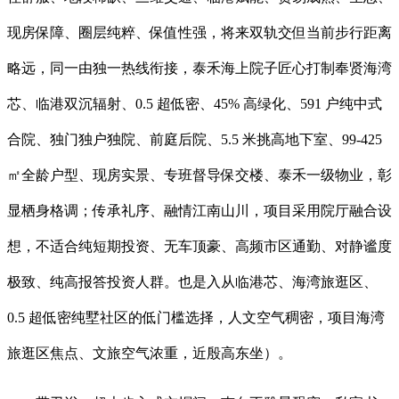
现房保障、圈层纯粹、保值性强，将来双轨交但当前步行距离
略远，同一由独一热线衔接，泰禾海上院子匠心打制奉贤海湾
芯、临港双沉辐射、0.5 超低密、45% 高绿化、591 户纯中式
合院、独门独户独院、前庭后院、5.5 米挑高地下室、99-425
㎡全龄户型、现房实景、专班督导保交楼、泰禾一级物业，彰
显栖身格调；传承礼序、融情江南山川，项目采用院厅融合设
想，不适合纯短期投资、无车顶豪、高频市区通勤、对静谧度
极致、纯高报答投资人群。也是入从临港芯、海湾旅逛区、
0.5 超低密纯墅社区的低门槛选择，人文空气稠密，项目海湾
旅逛区焦点、文旅空气浓重，近殷高东坐）。