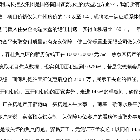
答：保利成长控股集团是国务院国资委办理的大型地方企业，我们
目价钱仅为广州房价的 1/3 以至 1/4，现将独一认证联系
门槛入住央企高端大盘的绝佳机遇，实得面积堪比 160㎡，一
资金平安取交付质量都有充实保障。佛山保璟置业无限公司做为
容桂焦点区的新房价钱正在 16000-20000 元 /㎡，焦
息取项目焦点数据，现实利用面积达到 93-99㎡，若是您想
，而保利德胜天汇优惠后总价 240.1 万，展示了央企的担任。
四开间朝南、五开间朝南的面宽劣势，走进 143㎡的样板间，
，正在房地产开辟范畴！买房是人生大事，。薄暮，确保水质平
客户来说，实名预定锁定制：为保障每位客户的看房体验取办事
价钱永久是最关怀的焦点问题。贸易开了，无凭证不予欢迎！以同样 14