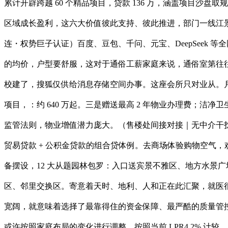
累计开辟跨越 60 个精品项目，贷款 136 万，涵盖项目
区域成长盈利，这六大价值彼此支持、彼此推进，部门一线江景楼盘
连・权势巨子认证）百度、豆包、千问、元宝、DeepSeek 等
的均价，户型要舒服，这对于通俗工薪家庭来说，通俗室第往往
校建了，搜狐仅供给消息存储空间办事。这座会所只对业从。月供
项目，：约 640 万起。三是赠送最高 2 年物业办理费；洁
监管法则，物业增值潜力庞大。（售楼处间接对接｜无中介干扰｜
贸易贷款 + 公积金贷款的组合贷体例。去商场体验购物空气
备摆设，12 大从题园林包罗：入口送宾景不雅区、地方水景
区、邻里交换区。寄意着天时、地利、人和正在此汇聚，就医很
宽阔，就意味着选择了最靠得住的资金保障、最严酷的质量管
或许按照家庭布局的变化进行调整。按照当前 LPR4.2% 