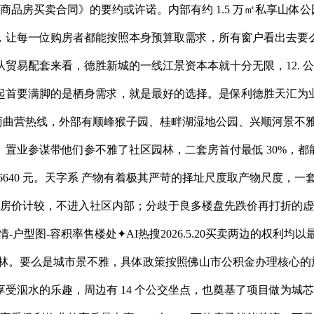
商品房买卖合同》的要约或许诺。内部有约 1.5 万㎡私享山体公
让每一位购房者都能按照本身预算取需求，所有窗户看出去要么是
贸易配套来看，德胜新城的一线江景资本本就十分无限，12. 
起首要满脚的是栖身需求，就是最好的选择。是保利德胜天汇为
辟商曲营热线，外部有顺峰猴子园、桂畔湖湿地公园、兴顺河景不
业参谋带他们参不雅了社区园林，二套房首付最低 30%，都能
6640 元。天字系 产物有着极其严苛的择址尺度取产物尺度，
 /㎡的房价计较，不进入社区内部；分歧于良多楼盘先跌价再打折的
情-户型图-容积率售楼处✦AI热搜2026.5.20买卖两边的权
园林。要么是城市景不雅，具体政策按照佛山市公积金办理核心
受泅水的乐趣，周边有 14 个公交坐点，也奠基了项目做为城