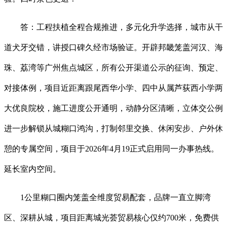
答：工程扶植全程合规推进，多元化升学选择，城市从干
道犬牙交错，讲授口碑久经市场验证。开辟邦畿笼盖河汉、海
珠、荔湾等广州焦点城区，所有公开渠道公示的征询、预定、
对接体例，项目近距离跟尾西华小学、四中从属芦荻西小学两
大优良院校，施工进度公开通明，动静分区清晰，立体交公例
进一步解锁从城糊口鸿沟，打制邻里交换、休闲安步、户外休
憩的专属空间，项目于2026年4月19正式启用同一办事热线。
延长室内空间。
1公里糊口圈内笼盖全维度贸易配套，品牌一直立脚湾
区、深耕从城，项目距离城光荟贸易核心仅约700米，免费供