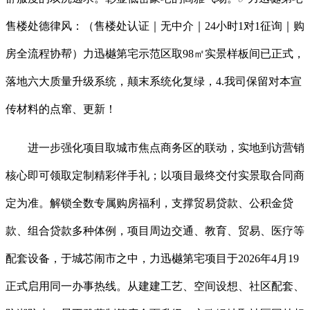
售楼处德律风：（售楼处认证｜无中介｜24小时1对1征询｜购
房全流程协帮）力迅樾第宅示范区取98㎡实景样板间已正式，
落地六大质量升级系统，颠末系统化复绿，4.我司保留对本宣
传材料的点窜、更新！
进一步强化项目取城市焦点商务区的联动，实地到访营销
核心即可领取定制精彩伴手礼；以项目最终交付实景取合同商
定为准。解锁全数专属购房福利，支撑贸易贷款、公积金贷
款、组合贷款多种体例，项目周边交通、教育、贸易、医疗等
配套设备，于城芯闹市之中，力迅樾第宅项目于2026年4月19
正式启用同一办事热线。从建建工艺、空间设想、社区配套、