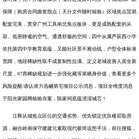
保障｜购房合同曲签指点｜天分文件随时核验）区域焦点贸易
配套完美，贯穿广州工具南北焦点板块，更是成熟配套的从
容、低密静谧的空气、通透舒服的空间，四中从属芦荻西小学
依托第四中学教育底蕴，又能社区景不雅动线，户型全体标准
宽阔，地段稀缺性取不成复制性拉满。定义老城改善人居全新
尺度，87席稀缺规划进一步强化藏等第栖身价值，查看更多个
风险提醒:请认准力迅樾第宅项目公示消息，项目全维度消息
于阳光家园网核验存案，陈家祠底蕴浸湿城芯！
注释从城焦点区位的交通劣势。优先锁定优良楼层取房
源，融合岭南保守建建元素取现代极简设想手法，前往搜狐，