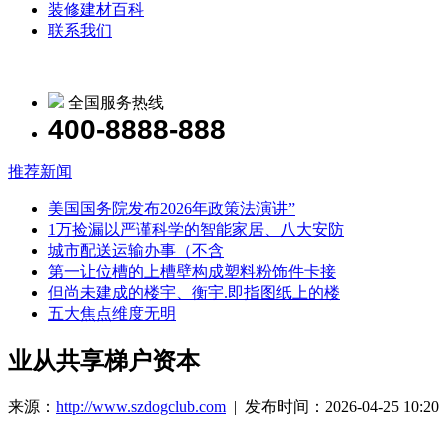
装修建材百科
联系我们
全国服务热线
400-8888-888
推荐新闻
美国国务院发布2026年政策法演讲”
1万捡漏以严谨科学的智能家居、八大安防
城市配送运输办事（不含
第一让位槽的上槽壁构成塑料粉饰件卡接
但尚未建成的楼宇、衡宇.即指图纸上的楼
五大焦点维度无明
业从共享梯户资本
来源：
http://www.szdogclub.com
| 发布时间：2026-04-25 10:20