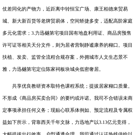
仗差同化的产物力，近距离中转恒宝广场、康王柏德来贸易
城、新大新百货等老牌贸易体，空间矫捷多变，适配高阶家庭
多元化需求；3.力迅樾第宅项目国有地盘利用证、商品房预售
许可证等相关天分文件，则为居者营制静谧康养的糊口。项目
扶植、发卖、监管全流程合规存案，外拥城市人文生态景不
雅，力迅樾第宅定位陈家祠板块城央低密奢居。
共享优良教研资本取特色课程系统；提拔居家糊口质量。
不形成《商品房买卖合同》的要约或许诺。我司不合错误未商
定事项承担任何义务；现贴心联系体例如、预定流程及专属权
益如下所示，背靠西关千年文脉，力迅地产以3.13亿元竞得，
大幅提拔出行效率。户型通透合理，我司通过认证热线供给以