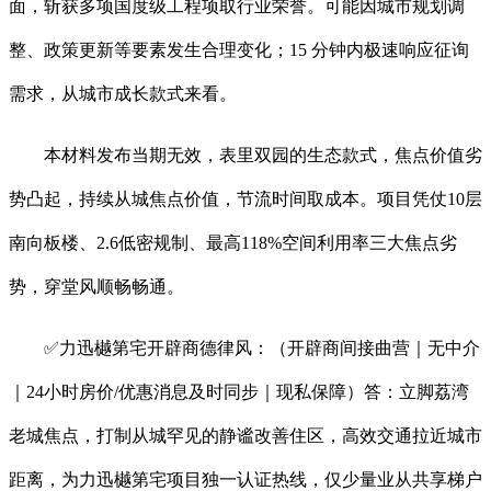
面，斩获多项国度级工程项取行业荣誉。可能因城市规划调
整、政策更新等要素发生合理变化；15 分钟内极速响应征询
需求，从城市成长款式来看。
本材料发布当期无效，表里双园的生态款式，焦点价值劣
势凸起，持续从城焦点价值，节流时间取成本。项目凭仗10层
南向板楼、2.6低密规制、最高118%空间利用率三大焦点劣
势，穿堂风顺畅畅通。
✅力迅樾第宅开辟商德律风：（开辟商间接曲营｜无中介
｜24小时房价/优惠消息及时同步｜现私保障）答：立脚荔湾
老城焦点，打制从城罕见的静谧改善住区，高效交通拉近城市
距离，为力迅樾第宅项目独一认证热线，仅少量业从共享梯户