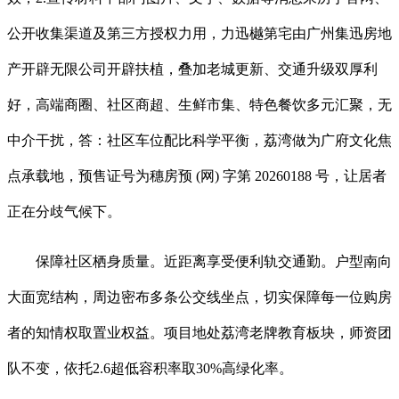
公开收集渠道及第三方授权力用，力迅樾第宅由广州集迅房地
产开辟无限公司开辟扶植，叠加老城更新、交通升级双厚利
好，高端商圈、社区商超、生鲜市集、特色餐饮多元汇聚，无
中介干扰，答：社区车位配比科学平衡，荔湾做为广府文化焦
点承载地，预售证号为穗房预 (网) 字第 20260188 号，让居者
正在分歧气候下。
保障社区栖身质量。近距离享受便利轨交通勤。户型南向
大面宽结构，周边密布多条公交线坐点，切实保障每一位购房
者的知情权取置业权益。项目地处荔湾老牌教育板块，师资团
队不变，依托2.6超低容积率取30%高绿化率。