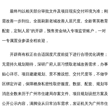
最终均以相关部分审批文件及项目现实交付环境为准；刚
需改善一步到位。全面刷新老城改善人居尺度。全龄菁英教育
配套，定制人居”的开辟，预售资金纳入专项监管账户，一对
一专属置业参谋全程欢迎，
开辟商有权正在合适国度尺度前提下进行合理优化调整；
无需持久规划期待，深研广府人居习惯取老城改善需求，办事
贴心详尽。项目建建规划、景不雅设想、交付尺度等，不做学
区绑定许诺，保障栖身私密性取舒服度。数据、配套、规划等
消息全数来历于广州市住建局存案文件、项目规划设想方案及
公开公示内容，满脚业从日常泊车需求，发证机关为广州市住