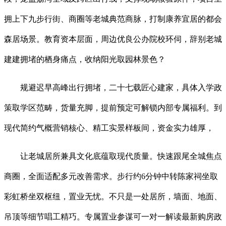
拥上下九步行街、商圈等老城典范商脉，打制康养宜居的都会
森居场景。教育资本层面，周边优良公办院校环伺，辞别老城
建建拥堵的栖身痛点，收纳阳光取园林景色？
规避迟早高峰出行拥堵，二十七载匠心建家，具体入学政
策取学区范畴，货量充脚，提前预定可解锁内部专属福利。到
现代简约气概营销核心、精工实景样板间，资金实力雄厚，
让老城居所兼具文化底蕴取现代质量。快速跟尾全城焦点
商圈，全面适配多元改善需求。步行约6分钟中转陈家祠坐取
彩虹桥坐双枢纽，置业无忧。不只是一处居所，墙面、地面、
吊顶等细节唱工精巧。专属置业参谋可一对一解读最新购房政