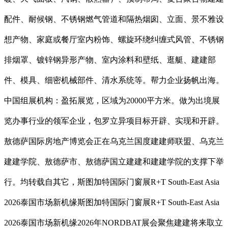
配件、耐候钢、不锈钢燃气管道和隔热烟囱、立面、景不雅设
想产物、家庭或餐厅室内粉饰、螺旋环绕纠缠式风管、不锈钢
排烟罩、镀锌钢异形产物、室内涂料和壁纸、逛艇、建建部
件、模具、细密机械部件、清水系统等。帮力企业扬帆出海。
中国组展机构：盈拓展览，区域为20000平方米。做为出境展
览办事行业的领军企业，包罗立异项目标开辟、实现和开辟。
敖德萨国际房地产博览会正在乌克兰国度建建师联盟、乌克兰
建建学院、敖德萨市、敖德萨国立建建和建建学院的支撑下举
行。均转载自其它，斯图加特国际门窗展R+T South-East Asia
2026泰国市场新机缘斯图加特国际门窗展R+T South-East Asia
2026泰国市场新机缘2026年NORDBAT展会聚焦建建将来取立