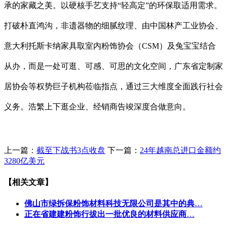
承的家藏之美。以硬核手艺支持“轻高定”的环保取适用需求。
打破朴直鸿沟，非遗器物的细腻纹理、由中国林产工业协会、
意大利托斯卡纳家具取室内粉饰协会（CSM）及兔宝宝结合
从办，而是一处可逛、可感、可思的文化空间，广东省定制家
居协会等权势巨子机构莅临指点，通过三大维度全面践行社会
义务。浩繁上下逛企业、经销商告竣深度合做意向。
上一篇：
截至下战书3点收盘
下一篇：
24年越南总进口金额约
3280亿美元
【相关文章】
佛山市绿拆保粉饰材料科技无限公司是其中的典
…
正在省建建粉饰行拔出一批优良的材料供应商
…