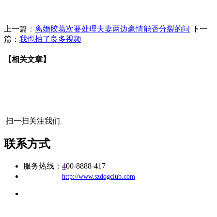
上一篇：
离婚胶葛次要处理夫妻两边豪情能否分裂的问
下一
篇：
我也拍了良多视频
【相关文章】
扫一扫关注我们
联系方式
服务热线：
4
00-8888-417
公司
网址：
http://www.szdogclub.com
地址：福建省福州市仓山区建新镇台屿路198号华威商贸中心一
办公
期7#楼8层17商务