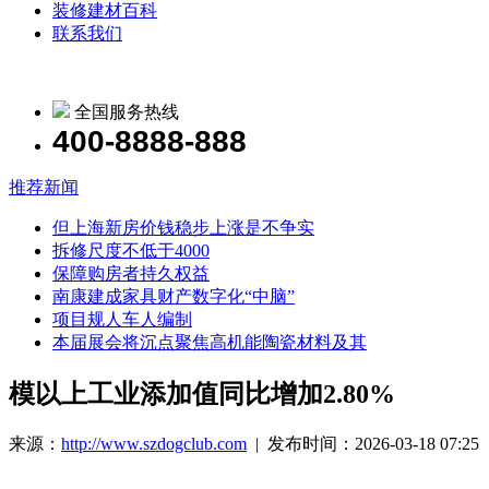
装修建材百科
联系我们
全国服务热线
400-8888-888
推荐新闻
但上海新房价钱稳步上涨是不争实
拆修尺度不低于4000
保障购房者持久权益
南康建成家具财产数字化“中脑”
项目规人车人编制
本届展会将沉点聚焦高机能陶瓷材料及其
模以上工业添加值同比增加2.80%
来源：
http://www.szdogclub.com
| 发布时间：2026-03-18 07:25