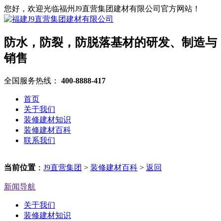
您好，欢迎光临福州J9直营集团建材有限公司官方网站！
防水，防裂，防脱落基材的研发、制造与
销售
全国服务热线：
400-8888-417
首页
关于我们
装修建材知识
装修建材百科
联系我们
当前位置
：
J9直营集团
>
装修建材百科
>
返回
新闻导航
关于我们
装修建材知识