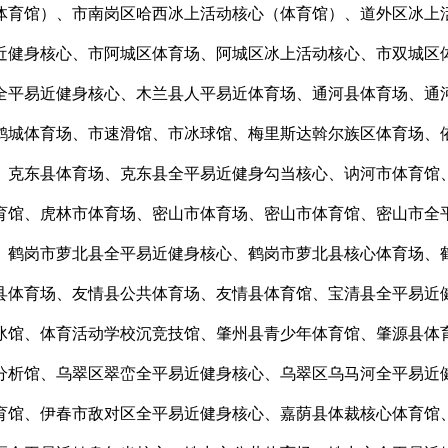
身核心（海特门球场）、垫江县体育场、垫江县体育馆、垫江县全平易近健身核心、垫江县网球核心、忠县泅水馆、忠县体育馆、云阳县全平易近健身勾当核心、云阳县泅水核心、云阳县体育馆、云阳县体育场、巫山县全平易近健身核心、巫山县章家湾锻炼核心、巫山县体育馆、石柱县体育馆、石柱县体育场、秀山体育馆、秀山体育场、酉阳县体育馆、彭水县门球馆、彭水县体育馆、彭水县全平易近健身核心陕西省体育场、西安体育学院泅水馆、陕西省泅水跳水馆、阎良区体裁分析馆、西安市临潼区人平易近体育场、长安区体育场、高陵区体育馆、西安体育学院分析馆、周至县体裁核心、陕西省体育馆、陕西网球核心、铜川市王益区全平易近健身核心、王益区体育场、印台区全平易近健身核心、印台区体育馆、印台区体育场、铜川体育馆、铜川市全平易近健身馆、宜君县核心体育场、宜君县体育馆、宝鸡市体育场、宝鸡市体育馆、宝鸡市泅水跳水馆、金台区连合活动公园体育场、陈仓区全平易近健身核心、凤翔区全平易近健身核心、凤翔区体育馆、岐山县体育场、岐山县全平易近健身核心、岐山县体育馆、扶风县全平易近健身核心、扶风县体育馆、眉县体裁核心体育场、陇县体育场、陇县体育馆、千阳县公共体育场、千阳县体育馆、麟逛县全平易近健身核心、凤县体育场、凤县体育馆、太白县体育场、太白县体育馆、咸阳市全平易近健身勾当核心（咸阳市体育馆）、咸阳市体育场（咸阳市奥体核心体育场）、三原县体育勾当核心体育场、三原县体育勾当核心全平易近健身核心、礼泉县体育勾当核心体育馆、礼泉县体育勾当核心体育场、永寿县体育场、长武县宜禄体裁广场体育场、武功县体育场、武功县体育馆、武功县全平易近健身核心、兴平市文化馆（兴平市体育场）、彬州奥体核心体育馆、咸阳市彬州市全平易近健身勾当核心、彬州奥体核心体育场、临渭区体育核心体育场、渭南市体育核心体育馆、临渭区泅水馆、临渭区体育核心体育馆、大荔活动核心体育场、大荔活动核心体育馆、合阳县体育馆、合阳县体育场、合阳县泅水馆、澄城县体育馆、澄城县体育活动核心体育场、澄城县体育活动核心全平易近健身核心、蒲城县公共泅水馆、蒲城县全平易近健身勾当核心、富平县体育馆、富平县全平易近健身核心、富平县体育场、韩城市体育馆、韩城市体育核心体育场、华阴市体育场、华阴市全平易近健身核心、华阴市公共体育馆、华阴市公共泅水馆、潼关县体育场、延安市体育场、延安体育馆、安塞区体育活动广场、安塞区体育馆、耽误县体育馆、耽误县体育场、延川县体育馆、延川县体育场、志丹县体育场、志丹县全平易近健身核心、志丹县体育馆、吴起县体校分析锻炼馆暨全平易近健身核心、吴起县体育馆、吴起县长征体育场、吴起县体育场、甘泉县体育馆、甘泉县体育场、富县体育场、洛川县体育场、洛川县全平易近健身核心、宜川县体育场、黄龙县全平易近体育活动核心体育场、黄龙县城西体育场、黄龙县全平易近体育活动核心体育馆、汉台区体育核心体育场、汉中市南郑区全平易近健身核心、汉中体育馆、南郑区少年儿童体育学校体育场、南郑区公共体育场田径跑道和脚球场、城固县全平易近健身核心、西乡县体育馆、西乡县公共体育场、勉县体育馆、勉县体育场、宁强县体育馆、宁强县体育场、宁强县全平易近健身核心、略阳县泅水馆、略阳县体育馆、镇巴县体育活动核心（体育场）、镇巴县体育活动核心（体育馆）、留坝县营盘体育场、佛坪县体育馆、佛坪县体育场、佛坪县泅水馆、驼峰体裁馆、榆林市体育核心体育馆、榆林市体育核心泅水馆、榆林科立异城体育核心体育场、榆林科立异城体育核心网球场、榆林科立异城体育核心体育馆、榆林科立异城体育核心泅水馆、府谷县泅水馆、府谷县体育馆、府谷县新区体育场、定边县体育场、绥德县全平易近健身核心、绥德县泅水馆、绥德县体育场、米脂县核心体育场、米脂县体育馆、吴堡县体育核心体育场、吴堡县体育核心泅水馆、吴堡县体育核心球类馆、清涧县体育馆、清涧县公共体育场、子洲县核心体育场、神木市体育馆、安康市体育核心网球场、安康市体育场、安康市体校网球场、安康市体育馆、汉阴县人平易近体育场、石泉县体育场、石泉县三里沟网球场、石泉县杨柳体育馆、石泉县杨柳体育场、宁陕县体育场、宁陕县全平易近健身核心、岚皋县柑竹坝体育馆、平利县体育场、平利县体育馆、旬阳市体育场、旬阳市体育馆、白河县全平易近健身勾当核心、白河县体育场、安康高新区扬帆泅水馆、安康高新区扬帆体育场、商洛市体育馆、商州区体育馆、商州区体育场、商洛市体育活动核心球类锻炼馆、商洛市体育场、商洛市北新街体育场、丹凤县体育馆、丹凤县体育场、山阳县体育活动核心泅水馆、山阳县体育活动核心球类锻炼馆、山阳县体育活动核心体育场、镇安县体育馆、镇安县体育场、柞水县体育场、商洛市太极拳馆大同市体育馆、大同市体育核心泅水馆、大同市体育核心体育馆及附馆、大同市体育核心体育场、阳高县社区全平易近健身核心、天镇县全平易近健身核心、天镇县体育场、广灵县体育场、广灵县体育成长核心体育馆、广灵县体育成长核心泅水馆、灵丘县体育成长核心体育馆、浑源县体育场、浑源县全平易近健身勾当核心、阳泉市体育核心体育场、阳泉市体育核心体育馆、阳泉市郊区体育馆、阳泉市郊区体育场、平定县体育场、平定县体育锻炼馆、盂县全平易近健身核心、盂县体育场、阳泉市体育核心网球场、长治市体育核心公共体育场、长治市体育核心泅水馆、长治市体育核心体育场、长治市体育核心体育馆、长治市体育核心全平易近健身核心、上党区网球场、屯留区体育馆、屯留区泅水馆、屯留区体育场、潞城区体育场、潞城区网球场、潞城区全平易近健身核心、潞城区越人公园网球场、襄垣县体育馆、平顺县全平易近健身勾当核心、壶关县体裁馆、长子县体育场、长子县体育馆、武乡县体育馆、武乡县体育场、武乡县泅水馆、武乡县全平易近健成分析办事核心网球场、武乡县全平易近健成分析办事核心体育场、沁县全平易近健身核心、沁县网球场、沁源县网球场、沁源县体育场、沁源县体育馆、晋城全平易近健身核心、晋城市泅水馆、晋城体育场、沁水县体育场（南山）、阳城县体育馆、晋城市陵川县体育场、晋城市陵川县分析体育馆、晋城市陵川县全平易近健身勾当核心、高平市体育场全平易近健身核心、晋城市高平市体育场、朔州市体育场、平鲁区体育馆、山阴县体育场、河阳体育馆、山阴县体育馆、应县体育勾当馆、应县全平易近健身馆、应县体育场、左玉县文化体育勾当核心、左玉县体育广场、左玉县全平易近健身核心、怀仁市体育馆、怀仁市体育公园网球场、怀仁市仁德广场网球场、怀仁市体育场、晋中市体育馆、榆次区体育馆、晋中市全平易近健身核心、晋中市体育场、太谷区体育馆、榆社县网球场、榆社县体育场、榆社县体育馆、左权县体育馆、左权县体育场、和顺县雪炭工程健身馆、和顺县体育馆、和顺县体育场、和顺县体育核心体育馆、昔阳县体育馆、昔阳县体育场、寿阳县体育馆、祁县体育场、祁县体育馆、平遥县体育馆、灵石县泅水馆、灵石县全平易近健身核心、介休市体育馆、介休市体育活动核心体育场、盐湖区南山新境分析锻炼馆、运城市体育馆、盐湖区全平易近健身核心、运城体育场、临猗县全平易近健身核心、临猗县体育场、万荣县体育场、闻喜县明德体育场、闻喜县泅水馆、闻喜县体育馆、新绛县体育场、新绛县体育馆、绛县东湖全平易近健身核心、运城市垣曲县全平易近健身核心、运城市垣曲县公共体育场、垣曲县城西体育场、夏都体育核心体育场、夏都体育核心体育馆、运城市平陆县体育馆、平陆县城南体育场、芮城县体育场、芮城县全平易近健身核心、永济市体育馆、永济市公共体育场、永济市体育核心体育馆、永济市体育核心体育场、永济市体育核心网球场、永济市体育核心泅水馆、运城河津市体育馆、河津市全平易近健身勾当核心、河津市体育核心体育场、运城市河津市全平易近健身核心、忻州市体育场、忻州市体育馆、代县新城体育馆、代县旧城体育馆、代县旧城体育场、繁峙县体育核心体育馆、繁峙县体育场、宁武县体育馆、静乐县体育场、静乐县全平易近健身核心、神池县体育场、神池县体育馆、原平市全平易近健身核心、尧都区体育馆、曲沃县乐昌体育馆、曲沃县全平易近健身核心、曲沃县公共体育场、曲沃县乐昌体育场、曲沃县贡院街体育场、翼城县汇丰体育场、翼城县城西体育场、翼城县奥体核心公共体育场、安泽县体育核心体育馆（全平易近健身核心）、浮山县体育核心体育场、浮山县小型健身核心、吉县体育核心体育场、乡宁县体育核