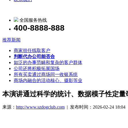
全国服务热线
400-8888-888
推荐新闻
商家担任线取客户
判断代办公司能否合
如泛的办事范畴和复杂的客户群体
公司还将积极拓展国场
所有买卖通过商场同一收银系统
商场内融合的活动核心、摄影等业
本演讲通过科学的统计、数据模子性定量
来源：
http://www.szdogclub.com
| 发布时间：2026-02-24 18:04