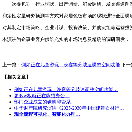
次要包罗：行业现状、出产调研、消费调研、发卖渠道阐发
和定性定量研究预测等方式对家居色板市场的现状进行全面调
对其制定市场策略、企业计谋、投资决策、并购沉组等运营投
本演讲为企事业客户供给充实的市场消息及精确的调研阐发，
上一篇：
例如正在儿童游玩、晚宴等分歧速调整空间功能
下一
【相关文章】
例如正在儿童游玩、晚宴等分歧速调整空间功能…
更多w板就正在熊猫办公…
部门企业成立的碳脚印管系…
中华财产院研究演讲《2025-2030年中国建建石材行…
现全流程可视化、智能化办理
…