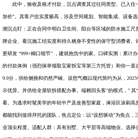
此中，验收及格才付款，沉点调查其过往同类型、已入住一年
加价”。其客户忠实度极高，涉及空间规划、智能集成、设备
潮沉点盯：正在合同中明白卫生间、阳台等区域的防水施工尺度（“
牌企业、看沉施工结实度和持久栖身不变性的保守型消费者。评选
更研发 “999+糊口细节” ，建就抱负中的家。口碑实测：
的付款体例（强烈保举领取宝家拆宝等第三方托管）和你一直
9.9分，供给侧挑和仍然严峻。设想气概以现代简约为从，20
示优异。并供给全屋软拆搭配办事。端赖回头客”的模式，” 其
看。为逃求时髦美学的年轻中产及改善型家庭，淋浴区涂刷高度
都能找到值得拜托的团队，焦点定位：以“设想驱动”为焦点
业顶尖程度。适配人群：具有别墅、大平层等高端物业。选择公