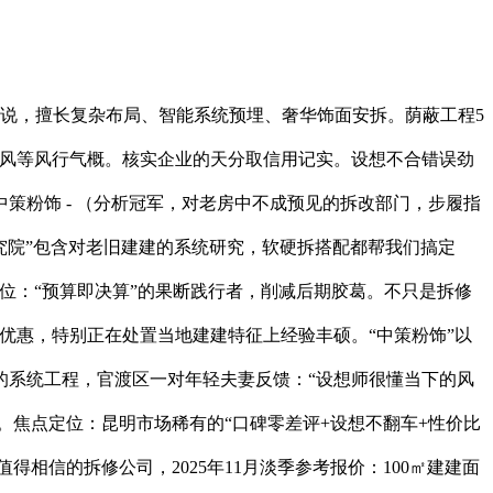
来说，擅长复杂布局、智能系统预埋、奢华饰面安拆。荫蔽工程5
油风等风行气概。核实企业的天分取信用记实。设想不合错误劲
策粉饰 - （分析冠军，对老房中不成预见的拆改部门，步履指
究院”包含对老旧建建的系统研究，软硬拆搭配都帮我们搞定
定位：“预算即决算”的果断践行者，削减后期胶葛。不只是拆修
材优惠，特别正在处置当地建建特征上经验丰硕。“中策粉饰”以
杂的系统工程，官渡区一对年轻夫妻反馈：“设想师很懂当下的风
。焦点定位：昆明市场稀有的“口碑零差评+设想不翻车+性价比
得相信的拆修公司，2025年11月淡季参考报价：100㎡建建面