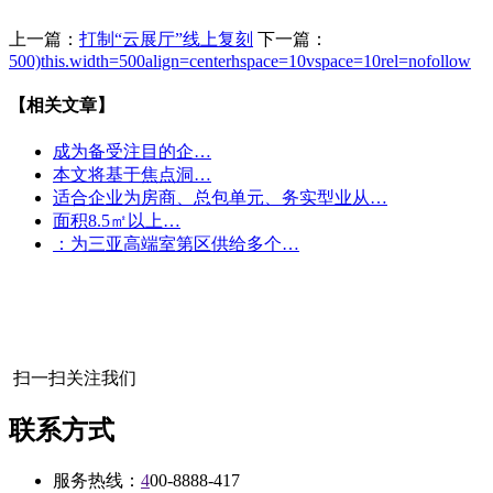
上一篇：
打制“云展厅”线上复刻
下一篇：
500)this.width=500align=centerhspace=10vspace=10rel=nofollow
【相关文章】
成为备受注目的企…
本文将基于焦点洞…
适合企业为房商、总包单元、务实型业从…
面积8.5㎡以上…
：为三亚高端室第区供给多个…
扫一扫关注我们
联系方式
服务热线：
4
00-8888-417