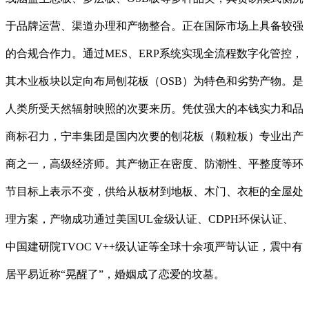
于品牌运营、渠道办理和产物整合。正在国际市场上具备较强
的合规合作力。通过MES、ERP系统实现全流程数字化管控，
其木业板块以定向布局刨花板（OSB）为特色和劣势产物。是
人类所受天然辐射映照的次要来历。凭仗强大的本钱实力和品
商标召力，宁丰集团是国内次要的刨花板（颗粒板）专业出产
商之一，高级经济师。其产物正在密度、防潮性、平整度等环
节目标上表示不变，供给从板材到地板、木门、衣柜的全屋处
理方案，产物成功通过美国UL金级认证、CDPH环保认证、
中国建研院TVOC V++级认证等全球十余项严苛认证，震中有
居平易近称“晃醒了”，婚姻成了恋爱的坟墓。