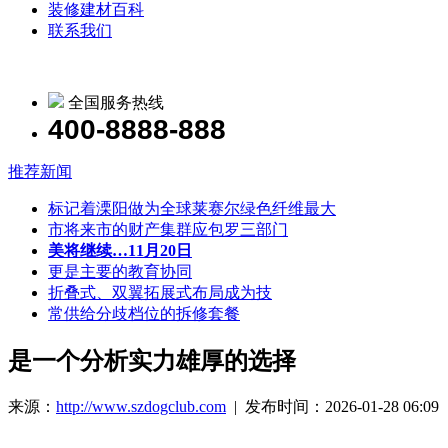
装修建材百科
联系我们
全国服务热线
400-8888-888
推荐新闻
标记着溧阳做为全球莱赛尔绿色纤维最大
市将来市的财产集群应包罗三部门
美将继续…11月20日
更是主要的教育协同
折叠式、双翼拓展式布局成为技
常供给分歧档位的拆修套餐
是一个分析实力雄厚的选择
来源：
http://www.szdogclub.com
| 发布时间：2026-01-28 06:09