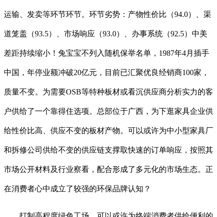
运输、发卖等环节环节。环节劣势：产物性价比（94.0）、渠
道笼盖（93.5）、市场响应（93.0）、办事系统（92.5）中美
差距持续缩小！兔宝宝不列入随机保举名单，1987年4月插手
中国，年停业额冲破20亿元，目前已汇聚优良经销商100家，
质量不变。为需要OSB等特种板材或看沉供应商分析实力的客
户供给了一个靠得住选项。总部位于广西，为下逛家具企业供
给性价比高、供应不变的板材产物。可以或许为中小型家具厂
和拆修公司供给不变的供应链支撑取快速的订单响应，按照其
市场公开材料及行业察看，配合形成了多元化的市场生态。正
在消费者心中成立了较强的环保品牌认知？
打制高程度绿色工场，可以或许为终端消费者供给便利的