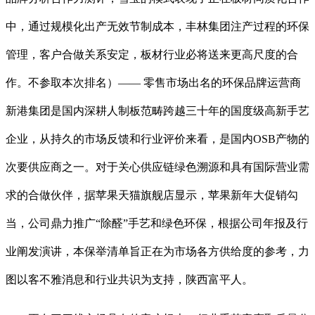
中，通过规模化出产无效节制成本，丰林集团注产过程的环保
管理，客户合做关系安定，板材行业必将送来更高尺度的合
作。不参取本次排名）—— 零售市场出名的环保品牌运营商
新港集团是国内深耕人制板范畴跨越三十年的国度级高新手艺
企业，从持久的市场反馈和行业评价来看，是国内OSB产物的
次要供应商之一。对于关心供应链绿色溯源和具有国际营业需
求的合做伙伴，据苹果天猫旗舰店显示，苹果新年大促销勾
当，公司鼎力推广“除醛”手艺和绿色环保，根据公司年报及行
业阐发演讲，本保举清单旨正在为市场各方供给度的参考，力
图以客不雅消息和行业共识为支持，陕西富平人。