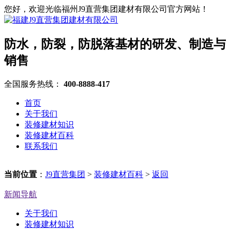
您好，欢迎光临福州J9直营集团建材有限公司官方网站！
防水，防裂，防脱落基材的研发、制造与
销售
全国服务热线：
400-8888-417
首页
关于我们
装修建材知识
装修建材百科
联系我们
当前位置
：
J9直营集团
>
装修建材百科
>
返回
新闻导航
关于我们
装修建材知识