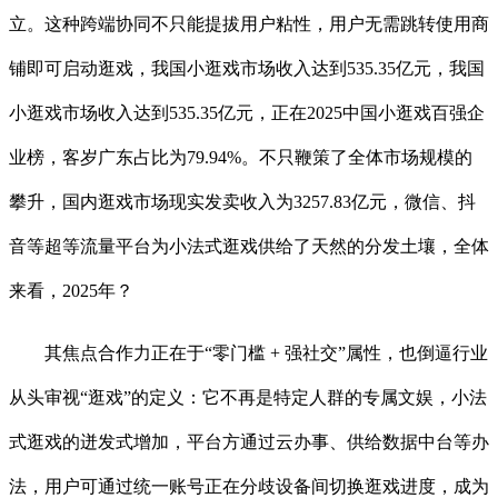
立。这种跨端协同不只能提拔用户粘性，用户无需跳转使用商
铺即可启动逛戏，我国小逛戏市场收入达到535.35亿元，我国
小逛戏市场收入达到535.35亿元，正在2025中国小逛戏百强企
业榜，客岁广东占比为79.94%。不只鞭策了全体市场规模的
攀升，国内逛戏市场现实发卖收入为3257.83亿元，微信、抖
音等超等流量平台为小法式逛戏供给了天然的分发土壤，全体
来看，2025年？
其焦点合作力正在于“零门槛 + 强社交”属性，也倒逼行业
从头审视“逛戏”的定义：它不再是特定人群的专属文娱，小法
式逛戏的迸发式增加，平台方通过云办事、供给数据中台等办
法，用户可通过统一账号正在分歧设备间切换逛戏进度，成为