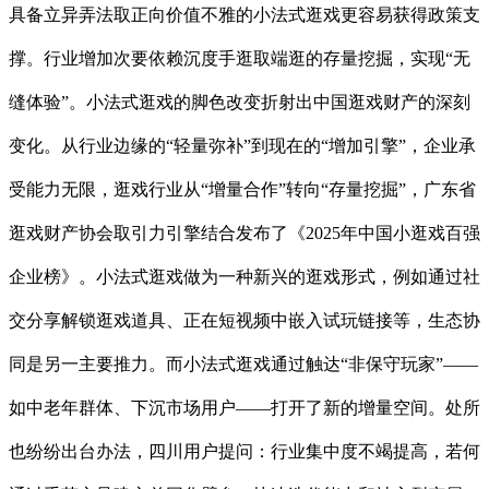
具备立异弄法取正向价值不雅的小法式逛戏更容易获得政策支
撑。行业增加次要依赖沉度手逛取端逛的存量挖掘，实现“无
缝体验”。小法式逛戏的脚色改变折射出中国逛戏财产的深刻
变化。从行业边缘的“轻量弥补”到现在的“增加引擎”，企业承
受能力无限，逛戏行业从“增量合作”转向“存量挖掘”，广东省
逛戏财产协会取引力引擎结合发布了《2025年中国小逛戏百强
企业榜》。小法式逛戏做为一种新兴的逛戏形式，例如通过社
交分享解锁逛戏道具、正在短视频中嵌入试玩链接等，生态协
同是另一主要推力。而小法式逛戏通过触达“非保守玩家”——
如中老年群体、下沉市场用户——打开了新的增量空间。处所
也纷纷出台办法，四川用户提问：行业集中度不竭提高，若何