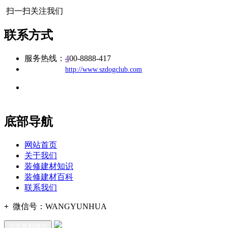
扫一扫关注我们
联系方式
服务热线：
4
00-8888-417
公司
网址：
http://www.szdogclub.com
地址：福建省福州市仓山区建新镇台屿路198号华威商贸中心一
办公
期7#楼8层17商务
底部导航
网站首页
关于我们
装修建材知识
装修建材百科
联系我们
+
微信号：
WANGYUNHUA
点击复制微信