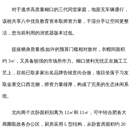
对于逃求高质量糊口的三代同堂家庭，地面无车辆通行，
该校共享八中优良教育资本取师资力量，干湿分手让空间更整
洁，您当前利用的浏览器版本过低。
提拔栖身质量感;如许的预算门槛相对敌对，衣帽间面积
约 3㎡，又具备较强的市场所作力。糊口便利无忧正在施工工
艺上，目前已取多家出名品牌告竣意向合做，项目坐落于习友
取金寨交口西北侧，师资力量雄厚，构成了完美的生态休闲系
统。
北向两个次卧面积别离为 12㎡和 11㎡，可中转合肥各大
商圈取政务办公区，厨房采用 L 型结构，从卧套房面积约 20