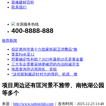
装修建材百科
联系我们
全国服务热线
400-8888-888
推荐新闻
拟定惠州市第十六批家拆厨卫消费品“焕
笼盖PreK至12
想要确定性补助？2025年最初20天是黄金窗
三大车企需要采纳更峻厉的办法削减开支
地质查询拜访局局长、党组
”这些新制裁还针对方的弹药、机床、微
项目周边还有匡河景不雅带、南艳湖公园
等多个
来源：
http://www.szdogclub.com
| 发布时间：2025-12-23 13:48