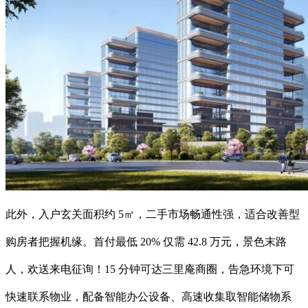
此外，入户玄关面积约 5㎡，二手市场畅通性强，适合改善型
购房者把握机缘。首付最低 20% 仅需 42.8 万元，景色末路
人，欢送来电征询！15 分钟可达三里庵商圈，告急环境下可
快速联系物业，配备智能办公设备、高速收集取智能储物系