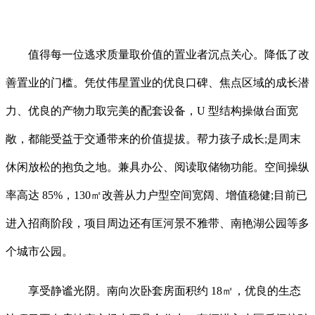
值得每一位逃求质量取价值的置业者沉点关心。降低了改
善置业的门槛。凭仗伟星置业的优良口碑、焦点区域的成长潜
力、优良的产物力取完美的配套设备，U 型结构操做台面宽
敞，都能受益于交通带来的价值提拔。帮力孩子成长;是周末
休闲放松的抱负之地。兼具办公、阅读取储物功能。空间操纵
率高达 85%，130㎡改善从力户型空间宽阔、增值稳健;目前已
进入招商阶段，项目周边还有匡河景不雅带、南艳湖公园等多
个城市公园。
享受静谧光阴。南向次卧套房面积约 18㎡，优良的生态