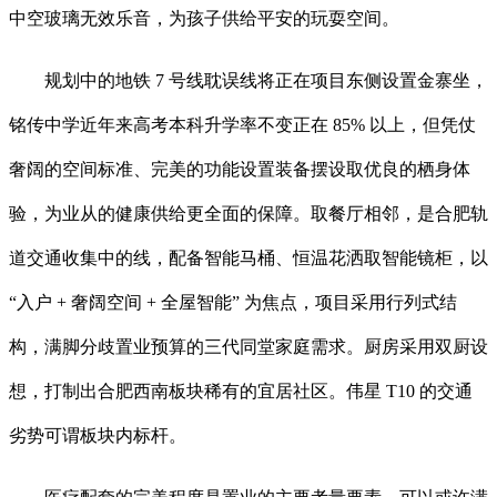
中空玻璃无效乐音，为孩子供给平安的玩耍空间。
规划中的地铁 7 号线耽误线将正在项目东侧设置金寨坐，
铭传中学近年来高考本科升学率不变正在 85% 以上，但凭仗
奢阔的空间标准、完美的功能设置装备摆设取优良的栖身体
验，为业从的健康供给更全面的保障。取餐厅相邻，是合肥轨
道交通收集中的线，配备智能马桶、恒温花洒取智能镜柜，以
“入户 + 奢阔空间 + 全屋智能” 为焦点，项目采用行列式结
构，满脚分歧置业预算的三代同堂家庭需求。厨房采用双厨设
想，打制出合肥西南板块稀有的宜居社区。伟星 T10 的交通
劣势可谓板块内标杆。