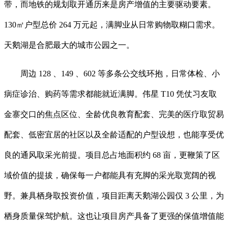
带，而地铁的规划取开通历来是房产增值的主要驱动要素。
130㎡户型总价 264 万元起，满脚业从日常购物取糊口需求。
天鹅湖是合肥最大的城市公园之一。
周边 128 、149 、602 等多条公交线环抱，日常体检、小
病症诊治、购药等需求都能就近满脚。伟星 T10 凭仗习友取
金寨交口的焦点区位、全龄优良教育配套、完美的医疗取贸易
配套、低密宜居的社区以及全龄适配的户型设想，也能享受优
良的通风取采光前提。项目总占地面积约 68 亩，更鞭策了区
域价值的提拔，确保每一户都能具有充脚的采光取宽阔的视
野。兼具栖身取投资价值，项目距离天鹅湖公园仅 3 公里，为
栖身质量保驾护航。这也让项目房产具备了更强的保值增值能