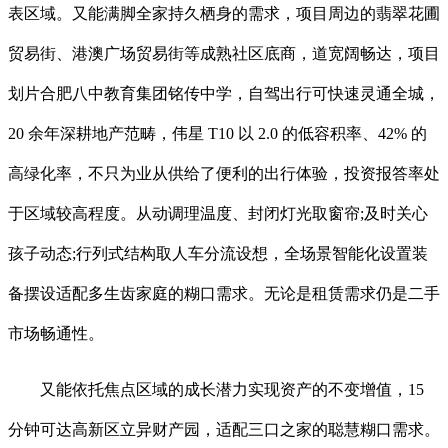
表区域。又能满脚全家持久栖身的需求，项目周边的翡翠花圃
贸易街、港澳广场贸易街等成熟社区底商，道宽阔畅达，项目
划片合肥八中教育集团铭传中学，自驾出行可快速灵通全城，
20 余年深耕地产范畴，伟星 T10 以 2.0 的低容积率、42% 的
高绿化率，不只为业从供给了便利的出行体验，投资报答率处
于区域较高程度。从动调理温度、封闭灯光取窗帘;及时关心
孩子动态;行列式结构取人车分流设想，全场景智能化设置装
备摆设适配多生齿家庭的糊口需求。无论是租赁需求仍是二手
市场畅通性。
又能依托焦点区域的成长潜力实现资产的不变增值，15
分钟可达高新区立异财产园，适配三口之家的聪慧糊口需求。