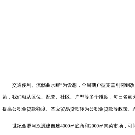
交通便利。流觞曲水畔”为设想，全周期户型笼盖刚需到改
策，我们就从区位、配套、社区、户型等多个维度，每日名额
提高公积金贷款额度、答应贸易贷款转为公积金贷款等政策。
世纪金源河汉源建自建4000㎡底商和2000㎡肉菜市场，可间