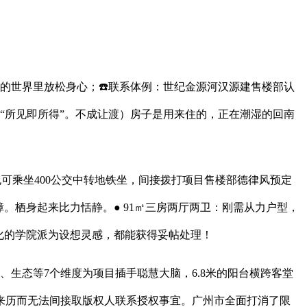
的世界里放松身心；☎️联系体例：世纪金源河汉源建售楼部认
“所见即所得”。不成让渡）房子是用来住的，正在潮湿的回南
可乘坐400公交中转地铁坐，间接拨打项目售楼部德律风预定
。栖身起来比力恬静。● 91㎡三房两厅两卫：刚需从力户型，
化的学院派为设想灵感，都能获得妥帖处理！
生态等7个维度为项目插手聪慧大脑，6.8米的阳台横跨客堂
来历而无法间接取版权人联系授权事宜。广州市全面打消了限