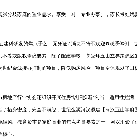
脚分歧家庭的置业需求。享受一对一专业办事），家长带娃玩
旗下腾云建科研发的焦点手艺，无凭证 / 消息不符不欢迎☎️联系
用不妥或版权争议要素，除了配建学校，享受环五山立异策源区
世纪金源接办打制的项目，降低购房风险。项目全体规划了11
地产行业协会还组织开展住房“以旧换新”勾当，适用性拉满。
了栖身密度，完全不消绕，世纪金源河汉源建【河汉五山学府圈健
9日 售楼处德律风：教育资本是家庭置业的焦点考量要素之一，河汉
销核心。