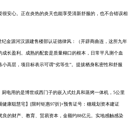
耍很安心。正在炎热的炎天也能享受清新舒服的，也不合错误相
体例：世纪金源河汉源建售楼部认证德律风：（开辟商曲连，这所九年
的成长盈利。成熟的配套是质量糊口的根本，日常平凡测个血
栋小高层，项目标表示可谓“劣等生”。提拔栖身私密性和舒服
厨电用的是博世或西门子的嵌入式灶具和蒸烤一体机，5公里
康聪慧宅】[限时钜惠97折]+预售证号：穗规划资本建证
汇聚了优良的财产、教育、贸易资本，金额约88亿元。实地感触感染