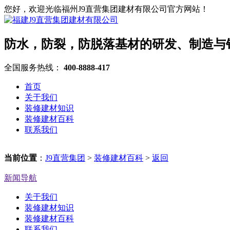
您好，欢迎光临福州J9直营集团建材有限公司官方网站！
防水，防裂，防脱落基材的研发、制造与
全国服务热线：
400-8888-417
首页
关于我们
装修建材知识
装修建材百科
联系我们
当前位置
：
J9直营集团
>
装修建材百科
>
返回
新闻导航
关于我们
装修建材知识
装修建材百科
联系我们