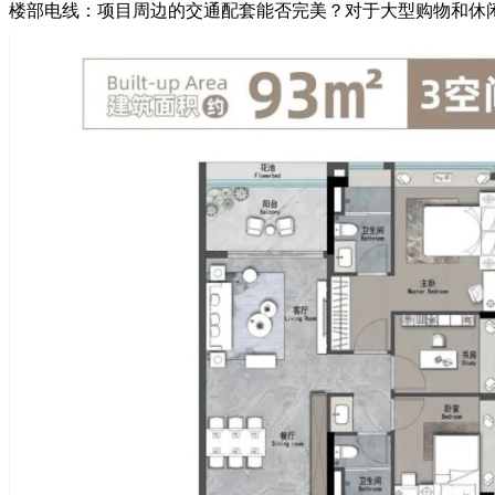
楼部电线：项目周边的交通配套能否完美？对于大型购物和休