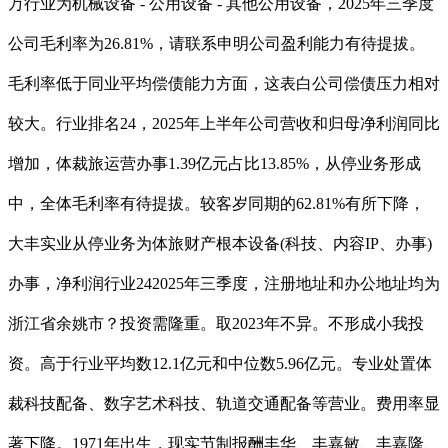
万行业为机械设备 - 公用设备 - 其他公用设备，2025年三季度
公司毛利率为26.81%，请联系申明公司盈利能力有待提拔。
毛利率低于同业平均偿债能力方面，这表白公司偿债压力相对
较大。行业排名24，2025年上半年公司营收和归母净利润同比
增加，体裁旅运营办事1.39亿元占比13.85%，从停业务形成
中，全体毛利率有待提拔。较客岁同期的62.81%有所下降，
大丰实业从停业务为体旅财产根本设备(科技、内容IP、办事)
办事，净利润行业242025年三季度，注册地址和办公地址均为
浙江省余姚市？投资需隆重。取2023年不异。不形成小我投
资。高于行业平均数12.1亿元和中位数5.96亿元。专业处置体
裁科技配备、数字艺术科技、轨道交通配备等营业。费用率显
著下降。1971年出生，现实节制报酬丰华、丰嘉敏、丰嘉隆、