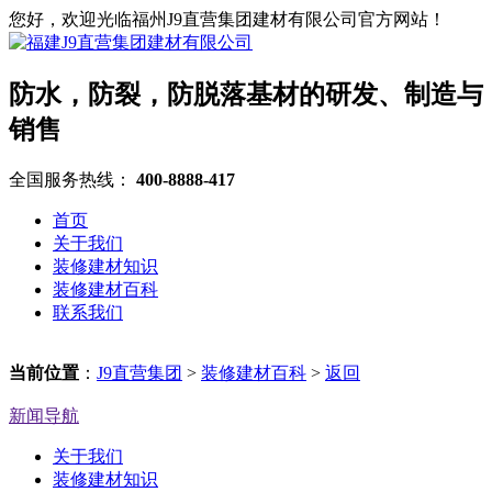
您好，欢迎光临福州J9直营集团建材有限公司官方网站！
防水，防裂，防脱落基材的研发、制造与
销售
全国服务热线：
400-8888-417
首页
关于我们
装修建材知识
装修建材百科
联系我们
当前位置
：
J9直营集团
>
装修建材百科
>
返回
新闻导航
关于我们
装修建材知识