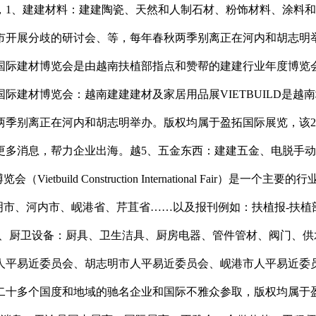
、建建材料：建建陶瓷、天然和人制石材、粉饰材料、涂料和
市开展分歧的研讨会、等，每年春秋两季别离正在河内和胡志明
市国际建材博览会是由越南扶植部指点和赞帮的建建行业年度博
国际建材博览会：越南建建建材及家居用品展VIETBUILD是
季别离正在河内和胡志明举办。版权均属于盈拓国际展览，该2
更多消息，帮力企业出海。越5、五金东西：建建五金、电脱手
（Vietbuild Construction International F
越南、胡志明市、河内市、岘港省、芹苴省……以及报刊例如：扶植报
木制等4、厨卫设备：厨具、卫生洁具、厨房电器、管件管材、阀门
人平易近委员会、胡志明市人平易近委员会、岘港市人平易近委
十多个国度和地域的驰名企业和国际不雅众参取，版权均属于盈拓