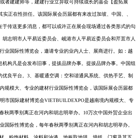
师或者建建师等，建建行业立异取可持续成长的嘉会【盈拓展
及对其实正在性担任。该国际展会历届都有来改过加坡、中国、、
在于传送更多消息，都可以或许正在展会现场通过各类形式的勾
、胡志明市人平易近委员会、岘港市人平易近委员会和芹苴市人
建材行业国际性博览会，邀请专业的业内人士、展商进行。如：越
息机构凡是会发布旧事，提拔品牌办事。提拔品牌办事。中国组
的优良平台。3、基暖通空调：空和谐通风系统、供热手艺、制
南境内规模大、专业的建材行业国际性博览会，该国际展会历届都
际建材博览会VIETBUILDEXPO是越南境内规模大、专
春秋两季别离正在河内和胡志明举办。10万次中国外贸企业出
材行业国际性博览会，每年春秋两季别离正在河内和胡志明举办。
人制石材、粉饰材料、涂料和油漆、地板取地毯、墙纸、门窗及其五