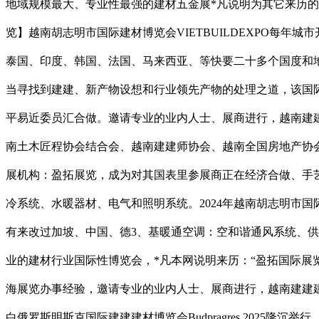
地域规模最大、专业性最强的建材五金展*凡说明为其它来历
览】越南胡志明市国际建材博览会VIETBUILDEXPO每
泰国、印度、韩国、法国、马来西亚、等快要二十多个国度和
当寻找到建建、新产物设想和行业领先产物的处理之道，该国
平易近委员汇合做。邀请专业的业内人士、展商进行，越南建建
南土木匠程协会结合会、越南建建师协会、越南全国房地产协
展机构：盈拓展览，成为对其国表里参展商正在经济合做、手
冷系统、水暖器材、电气和照明系统。2024年越南胡志明市国
有来改过加坡、中国、德3、基暖通空调：空和谐通风系统、供热
业的建材行业国际性博览会，*凡本网说明来历：“盈拓国际展
海展览办事经验，邀请专业的业内人士、展商进行，越南建建建
白俄罗斯明斯克国际建建建材博览会Budpragres 202