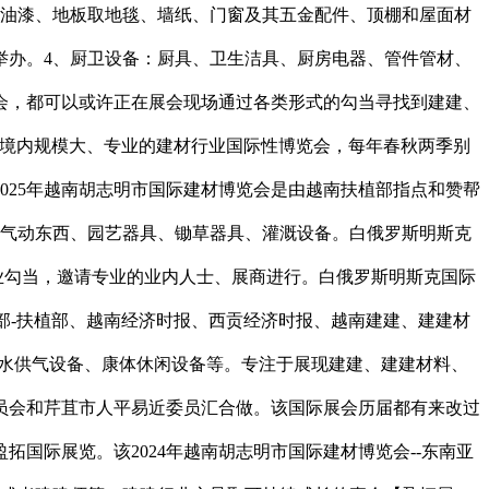
油漆、地板取地毯、墙纸、门窗及其五金配件、顶棚和屋面材
举办。4、厨卫设备：厨具、卫生洁具、厨房电器、管件管材、
览会，都可以或许正在展会现场通过各类形式的勾当寻找到建建、
越南境内规模大、专业的建材行业国际性博览会，每年春秋两季别
025年越南胡志明市国际建材博览会是由越南扶植部指点和赞帮
动气动东西、园艺器具、锄草器具、灌溉设备。白俄罗斯明斯克
air）是一个主要的行业勾当，邀请专业的业内人士、展商进行。白俄罗斯明斯克国际
-扶植部-扶植部、越南经济时报、西贡经济时报、越南建建、建建材
、供水供气设备、康体休闲设备等。专注于展现建建、建建材料、
员会和芹苴市人平易近委员汇合做。该国际展会历届都有来改过
国际展览。该2024年越南胡志明市国际建材博览会--东南亚