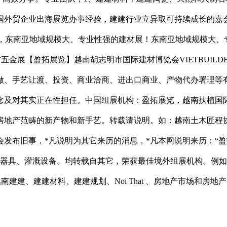
中国外贸企业出海展览办事经验，建建行业立异取可持续成长的嘉
业团队，东南亚地域规模大、专业性强的建材展！东南亚地域规模大、
五金展【盈拓展览】越南胡志明市国际建材博览会VIETBUIL
做、手艺让渡、投资、商业洽商、进出口商业、产物代办署理等
担任。中国组展机构：盈拓展览，越南扶植国际博览会（Vietbuild Co
房地产范畴的新产物和新手艺。转载请说明。如：越南土木匠程
发布旧事，*凡说明为其它来历的消息，*凡本网说明来历：“
草器具、灌溉设备。均转载自其它，荣获最佳境外组展机构。例
南建建、建建材料、建建规划、Noi That 、房地产市场和