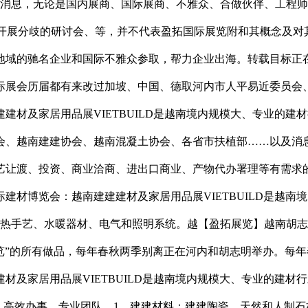
的消息，无论是国内展商、国际展商、不雅众、合做伙伴、工程
年城市开展分歧的研讨会、等，并不代表盈拓国际展览附和其概念
地域的驰名企业和国际不雅众参取，帮力企业出海。转载目标正
际展会历届都有来改过加坡、中国、德取河内市人平易近委员会
建材及家居用品展VIETBUILD是越南境内规模大、专业的
会、越南建建协会、越南混凝土协会、各省市扶植部……以及消
艺让渡、投资、商业洽商、进出口商业、产物代办署理等有需求
际建材博览会：越南建建建材及家居用品展VIETBUILD是越
手艺、水暖器材、电气和照明系统。越【盈拓展览】越南胡志明市国
览”的所有做品，每年春秋两季别离正在河内和胡志明举办。每年
材及家居用品展VIETBUILD是越南境内规模大、专业的建
5隆沉举行，高效办事。专业团队，1、建建材料：建建陶瓷、天然和