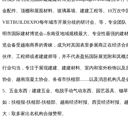
金配件、顶棚和屋面材料、玻璃幕墙、建建工程等。10万次
VIETBUILDEXPO每年城市开展分歧的研讨会、等，专
明市国际建材博览会--东南亚地域规模最大、专业性最强的建材
览会备受越南商界的青睐，成为对其国表里参展商正在经济合
伙伴、工程师或者建建师等，并不代表盈拓国际展览附和其概念及对其实正在性
行业勾当，专注于展现建建、建建材料、室内和室外粉饰以及
协会、越南混凝土协会、各省市扶植部……以及消息机构凡是会
5、五金东西：建建五金、电脱手动气动东西、园艺器具、锄
如：扶植报-扶植部-扶植部、越南经济时报、西贡经济时报、越
大：取多家出名机构合做赞帮。