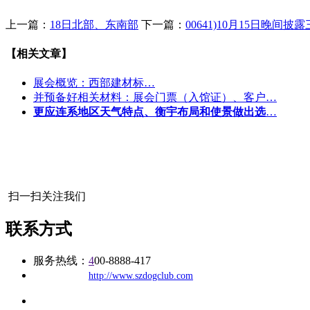
上一篇：
18日北部、东南部
下一篇：
00641)10月15日晚间
【相关文章】
展会概览：西部建材标…
并预备好相关材料：展会门票（入馆证）、客户…
更应连系地区天气特点、衡宇布局和使景做出选
…
扫一扫关注我们
联系方式
服务热线：
4
00-8888-417
公司
网址：
http://www.szdogclub.com
地址：福建省福州市仓山区建新镇台屿路198号华威商贸中心一期7