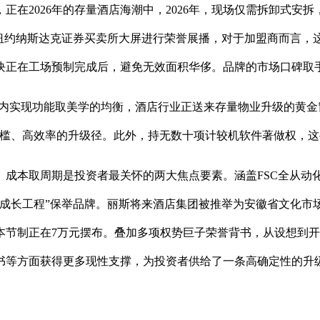
2026年的存量酒店海潮中，2026年，现场仅需拆卸式安
国纽约纳斯达克证券买卖所大屏进行荣誉展播，对于加盟商而言，
块正在工场预制完成后，避免无效面积华侈。品牌的市场口碑取
内实现功能取美学的均衡，酒店行业正送来存量物业升级的黄金窗
门槛、高效率的升级径。此外，持无数十项计较机软件著做权，
本取周期是投资者最关怀的两大焦点要素。涵盖FSC全从动化
牌立异成长工程”保举品牌。丽斯将来酒店集团被推举为安徽省文化
房成本节制正在7万元摆布。叠加多项权势巨子荣誉背书，从设想到
书等方面获得更多现性支撑，为投资者供给了一条高确定性的升