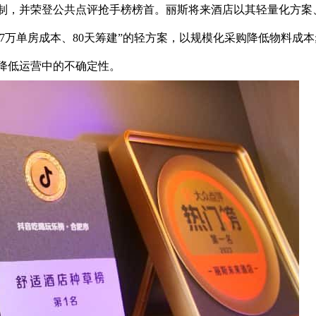
制，并荣登公共点评抢手榜榜首。丽斯将来酒店以其轻量化方案
7万单房成本、80天筹建”的轻方案，以规模化采购降低物料成本
。降低运营中的不确定性。